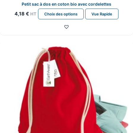
Petit sac à dos en coton bio avec cordelettes
Ce
4,18
€
HT
Choix des options
Vue Rapide
produit
a
plusieurs
variations.
Les
options
peuvent
être
choisies
sur
la
page
du
produit