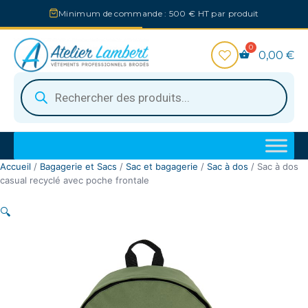
Aller
Minimum de commande : 500 € HT par produit
au
contenu
0,00
€
Recherche
de
produits
Accueil
/
Bagagerie et Sacs
/
Sac et bagagerie
/
Sac à dos
/ Sac à dos
casual recyclé avec poche frontale
🔍