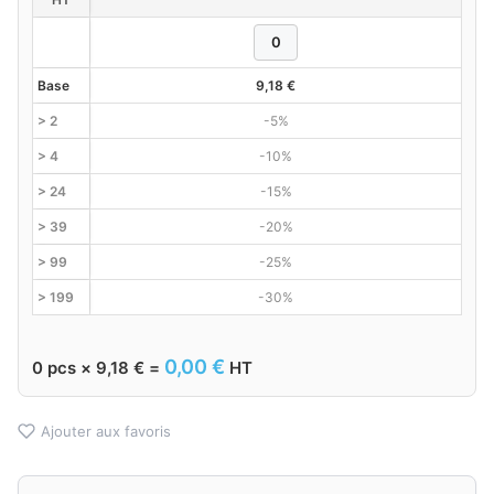
Base
9,18
€
> 2
-5%
> 4
-10%
> 24
-15%
> 39
-20%
> 99
-25%
> 199
-30%
0,00
€
0
pcs ×
9,18
€
=
HT
Ajouter aux favoris