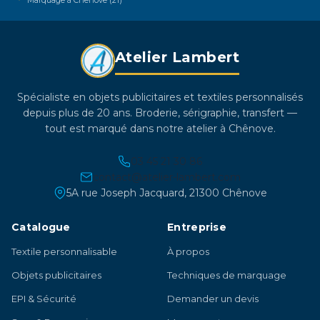
la
page
du
Atelier Lambert
produit
Spécialiste en objets publicitaires et textiles personnalisés
depuis plus de 20 ans. Broderie, sérigraphie, transfert —
tout est marqué dans notre atelier à Chênove.
03 45 21 30 86
contact@atelier-lambert.com
5A rue Joseph Jacquard, 21300 Chênove
Catalogue
Entreprise
Textile personnalisable
À propos
Objets publicitaires
Techniques de marquage
EPI & Sécurité
Demander un devis