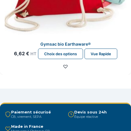
Gymsac bio Earthaware®
Ce
6,62
€
HT
Choix des options
Vue Rapide
produit
a
plusieurs
variations.
Les
options
peuvent
être
Paiement sécurisé
Devis sous 24h
CB, virement, SEPA
Équipe réactive
choisies
sur
Made in France
Marquage à Chênove (21)