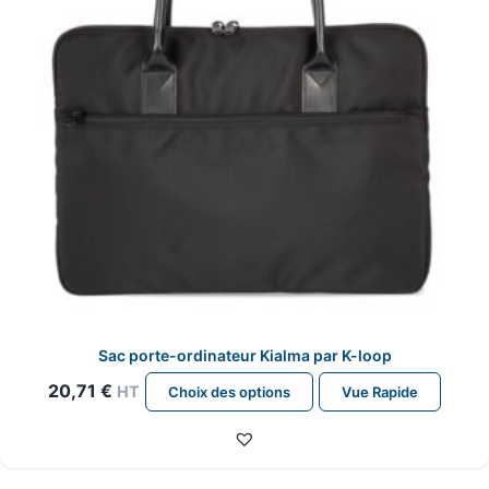
sur
la
page
du
produit
Sac porte-ordinateur Kialma par K-loop
Ce
20,71
€
HT
Choix des options
Vue Rapide
produit
a
plusieurs