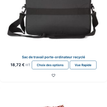
Sac de travail porte-ordinateur recyclé
Ce
18,72
€
HT
Choix des options
Vue Rapide
produit
a
plusieurs
variations.
Les
options
peuvent