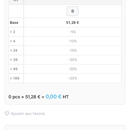
Base
51,28
€
> 2
-5%
> 4
-10%
> 24
-15%
> 39
-20%
> 99
-25%
> 199
-30%
0,00
€
0
pcs ×
51,28
€
=
HT
Ajouter aux favoris