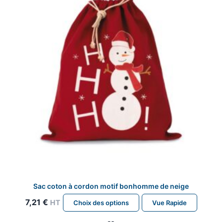
être
choisies
sur
la
page
du
produit
Sac coton à cordon motif bonhomme de neige
Ce
7,21
€
HT
Choix des options
Vue Rapide
produit