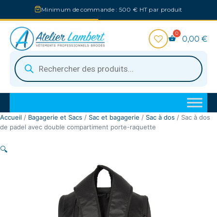
Aller
Minimum de commande : 500 € HT par produit
au
contenu
0,00
€
Recherche
de
produits
Accueil
/
Bagagerie et Sacs
/
Sac et bagagerie
/
Sac à dos
/ Sac à dos
de padel avec double compartiment porte-raquette
🔍