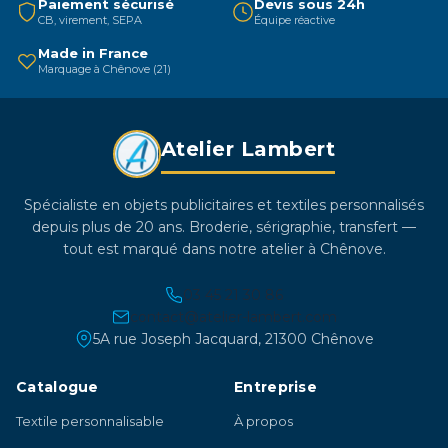
Paiement sécurisé
Devis sous 24h
CB, virement, SEPA
Équipe réactive
choisies
sur
Made in France
Marquage à Chênove (21)
la
page
du
Atelier Lambert
produit
Spécialiste en objets publicitaires et textiles personnalisés
depuis plus de 20 ans. Broderie, sérigraphie, transfert —
tout est marqué dans notre atelier à Chênove.
03 45 21 30 86
contact@atelier-lambert.com
5A rue Joseph Jacquard, 21300 Chênove
Catalogue
Entreprise
Textile personnalisable
À propos