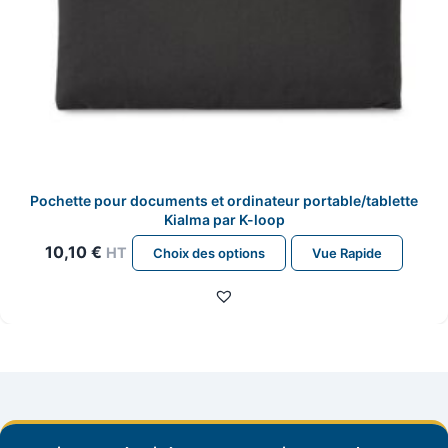
Pochette pour documents et ordinateur portable/tablette
Kialma par K-loop
Ce
10,10
€
HT
Choix des options
Vue Rapide
produit
a
plusieurs
variations.
Les
options
peuvent
être