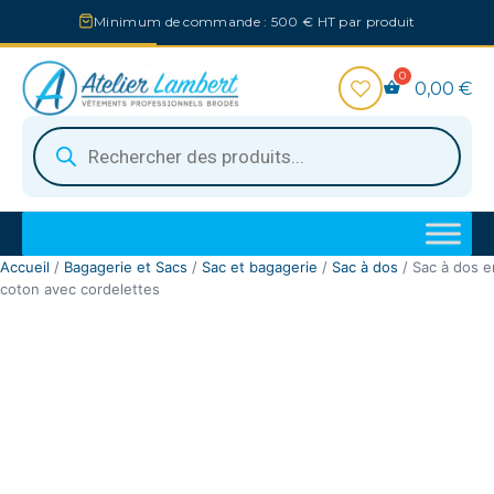
Aller
Minimum de commande : 500 € HT par produit
au
contenu
0,00
€
Recherche
de
produits
Accueil
/
Bagagerie et Sacs
/
Sac et bagagerie
/
Sac à dos
/ Sac à dos e
coton avec cordelettes