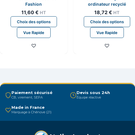
Fashion
ordinateur recyclé
11,60
€
18,72
€
HT
HT
Ce
C
Choix des options
Choix des options
produit
pr
Vue Rapide
Vue Rapide
a
a
plusieurs
pl
variations.
va
Les
L
options
op
peuvent
p
être
êt
choisies
ch
Paiement sécurisé
Devis sous 24h
sur
su
CB, virement, SEPA
Équipe réactive
la
la
Made in France
page
p
Marquage à Chênove (21)
du
d
produit
pr