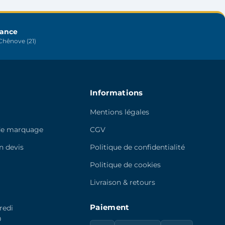
être
choisies
sur
rance
hênove (21)
la
page
du
produit
Informations
Mentions légales
de marquage
CGV
 devis
Politique de confidentialité
e
Politique de cookies
Livraison & retours
Paiement
redi
0