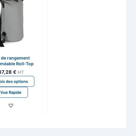
 de rangement
méable Roll-Top
37,28
€
HT
Ce
ix des options
produit
Vue Rapide
a
plusieurs
variations.
Les
options
peuvent