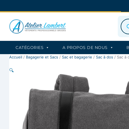
Aller
au
contenu
Rec
de
prod
CATÉGORIES
A PROPOS DE NOUS
Accueil
/
Bagagerie et Sacs
/
Sac et bagagerie
/
Sac à dos
/ Sac à d
🔍