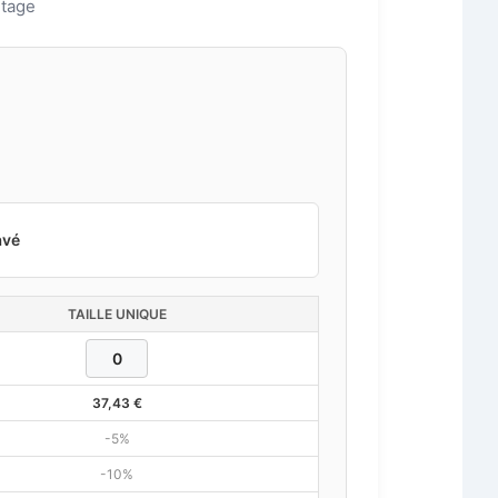
ntage
avé
TAILLE UNIQUE
37,43
€
-5%
-10%