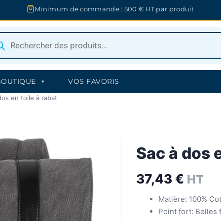
Minimum de commande : 500 € HT par produit
herche
uits
BOUTIQUE
VOS FAVORIS
os en toile à rabat
Sac à dos e
37,43
€
HT
Matière: 100% Co
Point fort: Belles