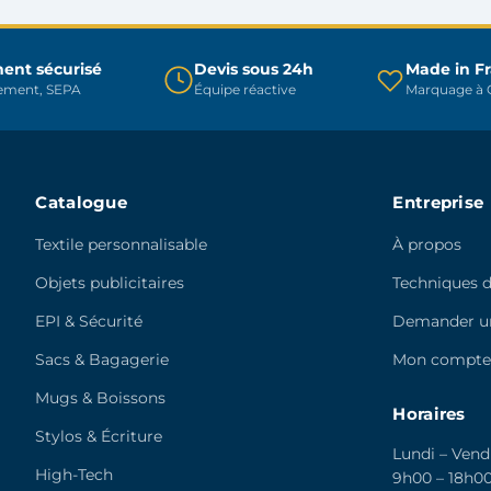
être
choisies
choisies
sur
sur
ent sécurisé
Devis sous 24h
Made in F
la
rement, SEPA
Équipe réactive
Marquage à C
la
page
page
du
du
produit
produit
Catalogue
Entreprise
Textile personnalisable
À propos
Objets publicitaires
Techniques 
EPI & Sécurité
Demander un
Sacs & Bagagerie
Mon compt
Mugs & Boissons
Horaires
Stylos & Écriture
Lundi – Vend
High-Tech
9h00 – 18h0