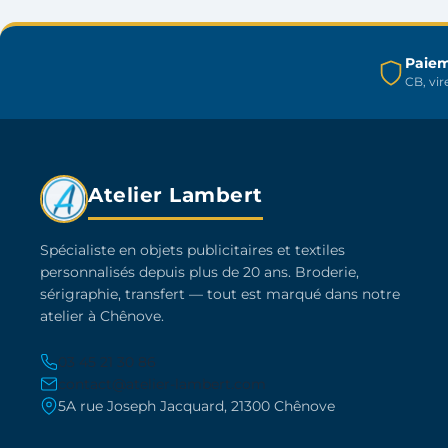
choisies
sur
Paiem
la
CB, vi
page
du
produit
Atelier Lambert
Spécialiste en objets publicitaires et textiles
personnalisés depuis plus de 20 ans. Broderie,
sérigraphie, transfert — tout est marqué dans notre
atelier à Chênove.
03 45 21 30 86
contact@atelier-lambert.com
5A rue Joseph Jacquard, 21300 Chênove