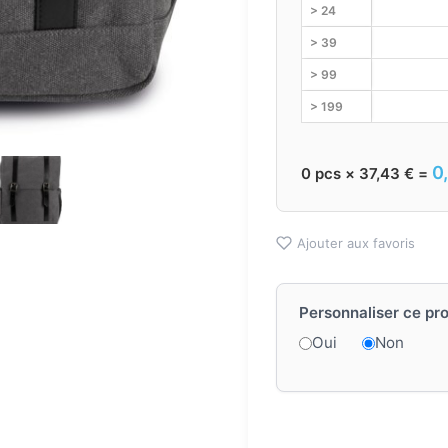
> 24
> 39
> 99
> 199
0
0
pcs ×
37,43
€
=
Ajouter aux favoris
Personnaliser ce pro
Oui
Non