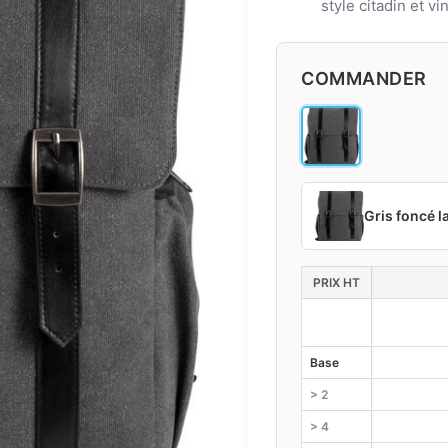
style citadin et vi
COMMANDER
Gris foncé l
PRIX HT
Base
> 2
> 4