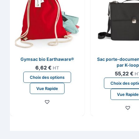
Gymsac bio Earthaware®
Sac porte-documen
par K-loop
6,62
€
HT
55,22
€
H
Ce
Choix des options
produit
Choix des opt
Vue Rapide
a
Vue Rapide
plusieurs
variations.
Les
options
peuvent
être