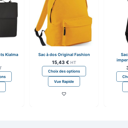
ts Kialma
Sac à dos Original Fashion
Sac
imper
15,43
€
HT
T
Ce
Choix des options
Ce
produit
ions
Cho
produit
Vue Rapide
a
a
plusieurs
plusieurs
variations.
variations.
Les
Les
options
options
peuvent
peuvent
être