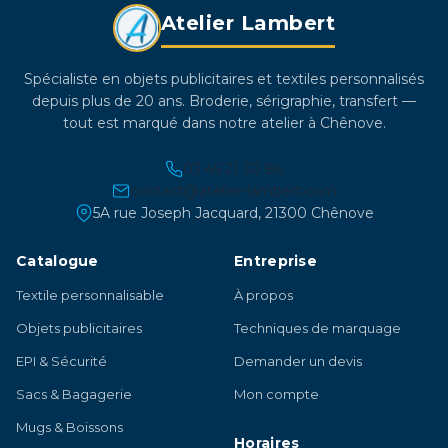
Atelier Lambert
produit
Spécialiste en objets publicitaires et textiles personnalisés
depuis plus de 20 ans. Broderie, sérigraphie, transfert —
tout est marqué dans notre atelier à Chênove.
03 45 21 30 86
contact@atelier-lambert.com
5A rue Joseph Jacquard, 21300 Chênove
Catalogue
Entreprise
Textile personnalisable
À propos
Objets publicitaires
Techniques de marquage
EPI & Sécurité
Demander un devis
Sacs & Bagagerie
Mon compte
Mugs & Boissons
Horaires