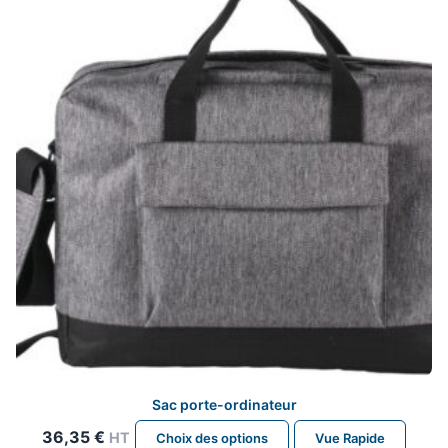
peuvent
être
choisies
sur
la
page
du
produit
Sac porte-ordinateur
Ce
36,35
€
HT
Choix des options
Vue Rapide