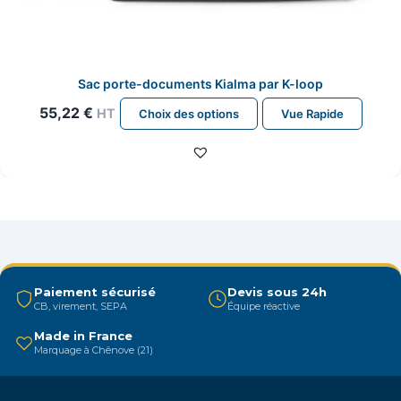
Sac porte-documents Kialma par K-loop
Ce
55,22
€
HT
Choix des options
Vue Rapide
produit
a
plusieurs
variations.
Les
options
peuvent
être
Paiement sécurisé
Devis sous 24h
CB, virement, SEPA
Équipe réactive
choisies
sur
Made in France
Marquage à Chênove (21)
la
page
du