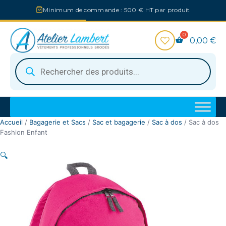
Aller
Minimum de commande : 500 € HT par produit
au
contenu
0,00
€
Recherche
de
produits
Accueil
/
Bagagerie et Sacs
/
Sac et bagagerie
/
Sac à dos
/ Sac à dos
Fashion Enfant
🔍