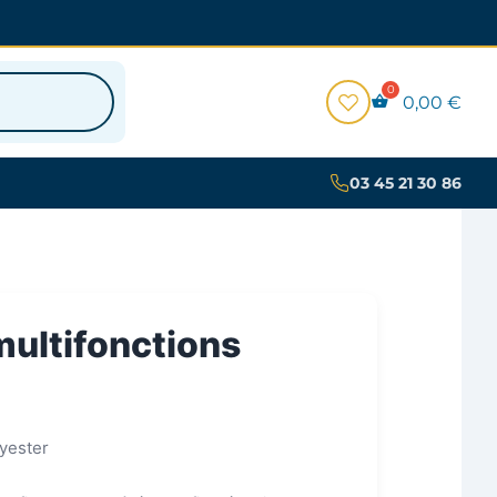
0,00
€
03 45 21 30 86
multifonctions
yester