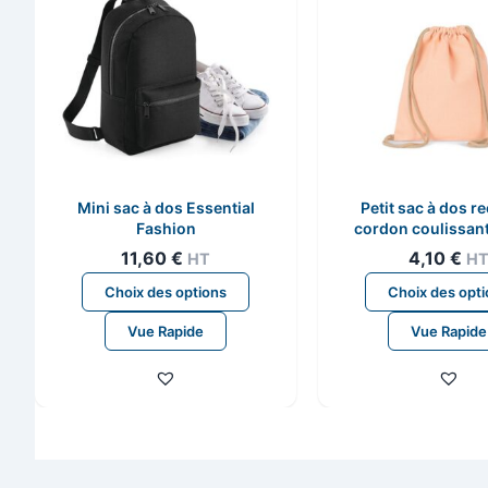
Mini sac à dos Essential
Petit sac à dos re
Fashion
cordon coulissant 
enfant
11,60
€
4,10
€
HT
H
Ce
Choix des options
Choix des opt
produit
Vue Rapide
Vue Rapide
a
plusieurs
variations.
Les
options
peuvent