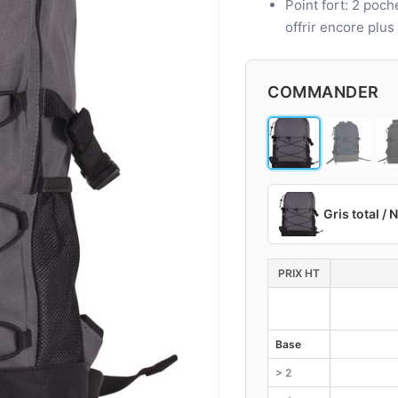
Point fort: 2 poche
offrir encore plu
COMMANDER
Gris total / 
PRIX HT
Base
> 2