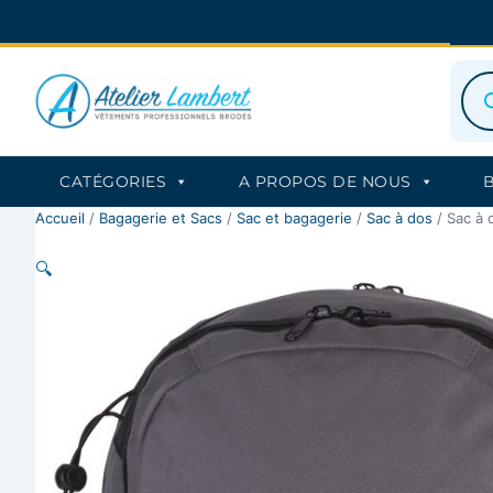
Aller
au
contenu
Rec
de
prod
CATÉGORIES
A PROPOS DE NOUS
Accueil
/
Bagagerie et Sacs
/
Sac et bagagerie
/
Sac à dos
/ Sac à 
🔍