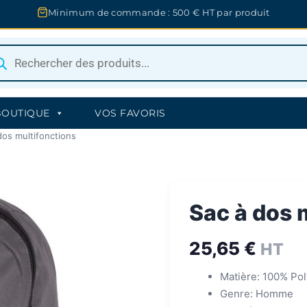
Minimum de commande : 500 € HT par produit
herche
uits
BOUTIQUE
VOS FAVORIS
dos multifonctions
Sac à dos 
25,65
€
HT
Matière: 100% Pol
Genre: Homme