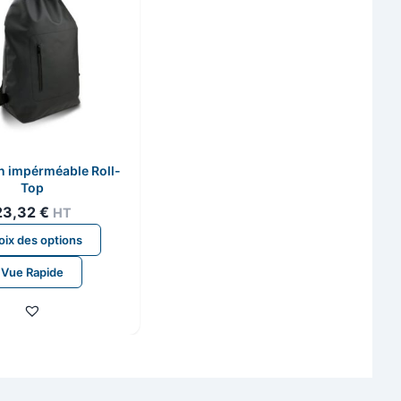
n impérméable Roll-
Top
23,32
€
HT
Ce
ix des options
produit
Vue Rapide
a
plusieurs
variations.
Les
options
peuvent