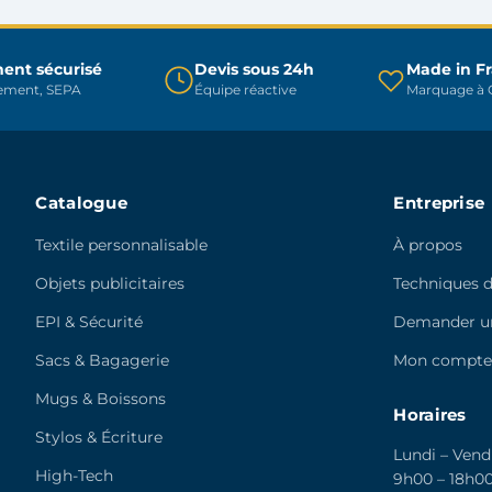
être
choisies
choisies
sur
sur
ent sécurisé
Devis sous 24h
Made in F
la
rement, SEPA
Équipe réactive
Marquage à C
la
page
page
du
du
produit
produit
Catalogue
Entreprise
Textile personnalisable
À propos
Objets publicitaires
Techniques 
EPI & Sécurité
Demander un
Sacs & Bagagerie
Mon compt
Mugs & Boissons
Horaires
Stylos & Écriture
Lundi – Vend
High-Tech
9h00 – 18h0