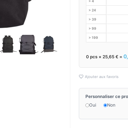
> 4
> 24
> 39
> 99
> 199
0
0
pcs ×
25,65
€
=
Ajouter aux favoris
Personnaliser ce pro
Oui
Non