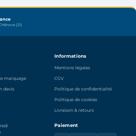
être
choisies
sur
rance
hênove (21)
la
page
du
produit
Informations
Mentions légales
de marquage
CGV
 devis
Politique de confidentialité
e
Politique de cookies
Livraison & retours
Paiement
redi
0