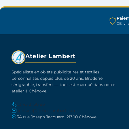
être
choisies
sur
Paiem
CB, vi
la
page
du
produit
Atelier Lambert
Spécialiste en objets publicitaires et textiles
personnalisés depuis plus de 20 ans. Broderie,
sérigraphie, transfert — tout est marqué dans notre
atelier à Chênove.
03 45 21 30 86
contact@atelier-lambert.com
5A rue Joseph Jacquard, 21300 Chênove