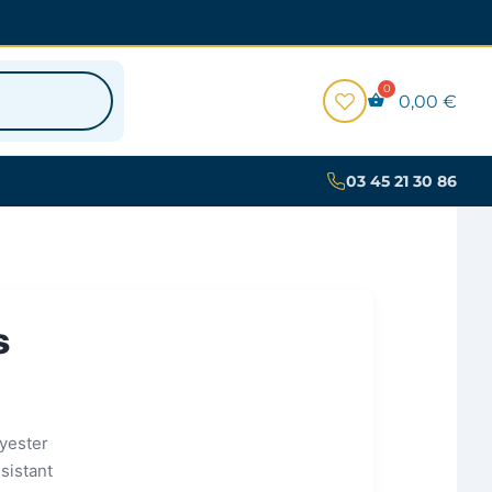
0,00
€
03 45 21 30 86
s
yester
ésistant