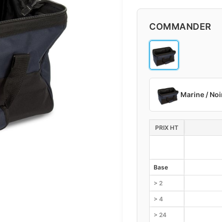
COMMANDER
Marine / Noi
PRIX HT
Base
> 2
> 4
> 24