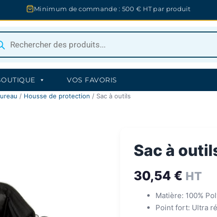
Minimum de commande : 500 € HT par produit
herche
uits
BOUTIQUE
VOS FAVORIS
bureau
/
Housse de protection
/ Sac à outils
Sac à outil
30,54
€
HT
Matière: 100% Pol
Point fort: Ultra r