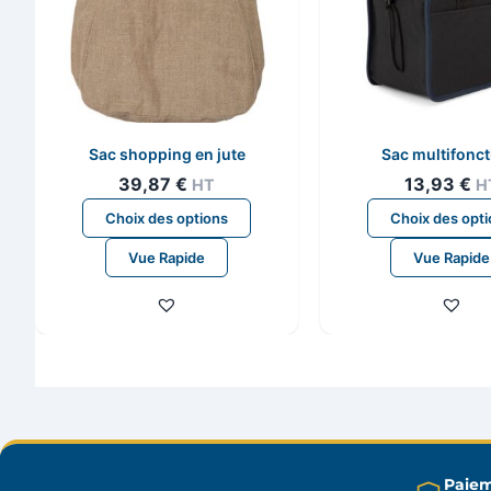
Sac shopping en jute
Sac multifonct
39,87
€
13,93
€
HT
H
Ce
Choix des options
Choix des opt
produit
Vue Rapide
Vue Rapide
a
plusieurs
variations.
Les
options
peuvent
être
choisies
sur
Paiem