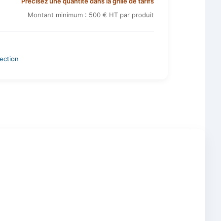
Précisez une quantité dans la grille de tarifs
Montant minimum : 500 € HT par produit
ection