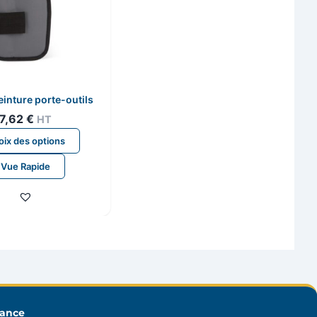
einture porte-outils
7,62
€
HT
Ce
ix des options
produit
Vue Rapide
a
plusieurs
variations.
Les
options
peuvent
être
choisies
sur
rance