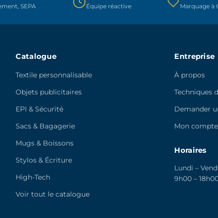
rement, SEPA
Équipe réactive
Marquage à C
la
la
page
page
du
du
produit
produit
Catalogue
Entreprise
Textile personnalisable
À propos
Objets publicitaires
Techniques 
EPI & Sécurité
Demander un
Sacs & Bagagerie
Mon compt
Mugs & Boissons
Horaires
Stylos & Écriture
Lundi – Vend
High-Tech
9h00 – 18h0
Voir tout le catalogue