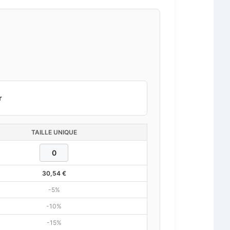
r
TAILLE UNIQUE
30,54
€
-5%
-10%
-15%