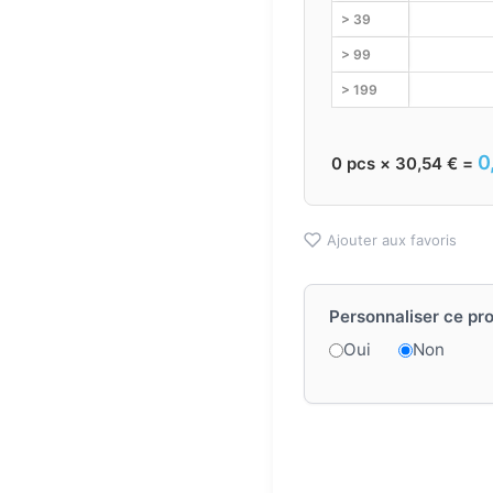
> 39
> 99
> 199
0
0
pcs ×
30,54
€
=
Ajouter aux favoris
Personnaliser ce pro
Oui
Non