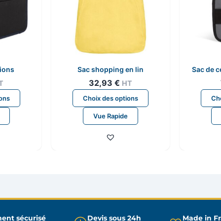
ions
Sac shopping en lin
Sac de c
32,93
€
T
HT
Ce
Ce
ions
Choix des options
Cho
produit
produit
Vue Rapide
a
a
plusieurs
plusieurs
variations.
variations.
Les
Les
options
options
peuvent
peuvent
être
être
choisies
choisies
sur
sur
ent sécurisé
Devis sous 24h
Made in F