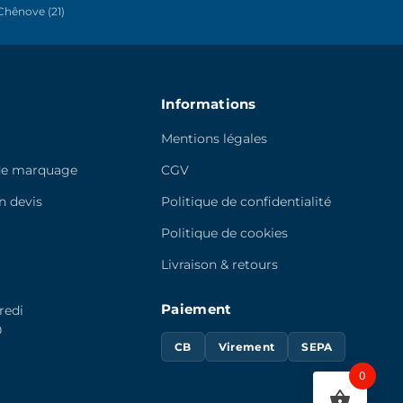
hênove (21)
la
page
du
produit
Informations
Mentions légales
de marquage
CGV
 devis
Politique de confidentialité
e
Politique de cookies
Livraison & retours
Paiement
redi
0
CB
Virement
SEPA
0