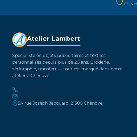
CB, vi
la
page
du
produit
Atelier Lambert
Spécialiste en objets publicitaires et textiles
personnalisés depuis plus de 20 ans. Broderie,
sérigraphie, transfert — tout est marqué dans notre
atelier à Chênove.
03 45 21 30 86
contact@atelier-lambert.com
5A rue Joseph Jacquard, 21300 Chênove