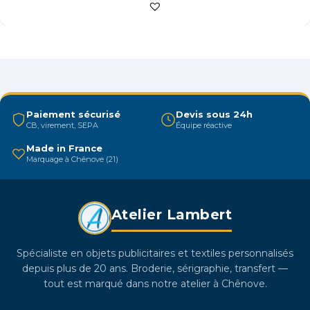
a
plusieurs
variations.
Les
options
peuvent
être
Paiement sécurisé
Devis sous 24h
CB, virement, SEPA
Équipe réactive
choisies
sur
Made in France
Marquage à Chênove (21)
la
page
du
Atelier Lambert
produit
Spécialiste en objets publicitaires et textiles personnalisés
depuis plus de 20 ans. Broderie, sérigraphie, transfert —
tout est marqué dans notre atelier à Chênove.