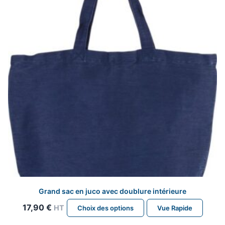
être
choisies
sur
la
page
du
produit
Grand sac en juco avec doublure intérieure
Ce
17,90
€
HT
Choix des options
Vue Rapide
produit