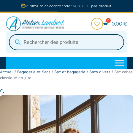
Aller
Minimum de commande : 500 € HT par produit
au
contenu
0,00
€
Recherche
de
produits
Accueil
/
Bagagerie et Sacs
/
Sac et bagagerie
/
Sacs divers
/ Sac cabas
classique en jute
🔍