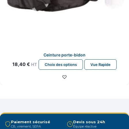
Ceinture porte-bidon
Ce
18,40
€
HT
Choix des options
Vue Rapide
produit
a
plusieurs
variations.
Les
options
peuvent
être
Paiement sécurisé
Devis sous 24h
CB, virement, SEPA
Équipe réactive
choisies