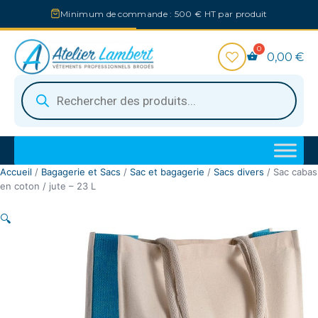
Aller
Minimum de commande : 500 € HT par produit
au
contenu
0,00
€
Recherche
de
produits
Accueil
/
Bagagerie et Sacs
/
Sac et bagagerie
/
Sacs divers
/ Sac cabas
en coton / jute – 23 L
🔍