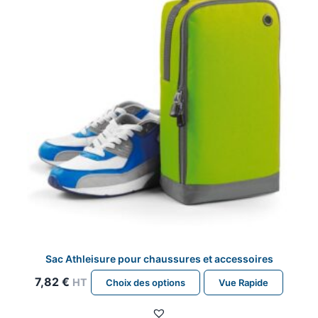
être
choisies
sur
la
page
du
produit
Sac Athleisure pour chaussures et accessoires
Ce
7,82
€
HT
Choix des options
Vue Rapide
produit
a