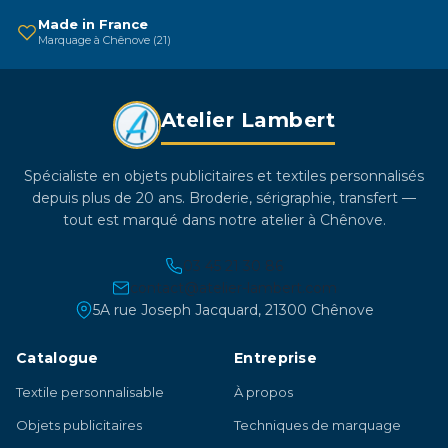
sur
Made in France
Marquage à Chênove (21)
la
page
du
Atelier Lambert
produit
Spécialiste en objets publicitaires et textiles personnalisés
depuis plus de 20 ans. Broderie, sérigraphie, transfert —
tout est marqué dans notre atelier à Chênove.
03 45 21 30 86
contact@atelier-lambert.com
5A rue Joseph Jacquard, 21300 Chênove
Catalogue
Entreprise
Textile personnalisable
À propos
Objets publicitaires
Techniques de marquage