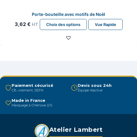
Porte-bouteille avec motifs de Noël
Ce
3,62
€
HT
Choix des options
Vue Rapide
produit
a
plusieurs
variations.
Les
options
peuvent
être
Paiement sécurisé
Devis sous 24h
CB, virement, SEPA
Équipe réactive
choisies
sur
Made in France
Marquage à Chênove (21)
la
page
du
Atelier Lambert
produit