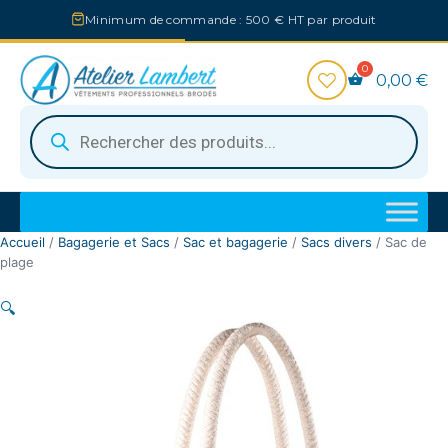
Aller
Minimum de commande : 500 € HT par produit
au
contenu
0,00
€
Recherche
de
produits
Accueil
/
Bagagerie et Sacs
/
Sac et bagagerie
/
Sacs divers
/ Sac de
plage
🔍