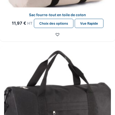
Sac fourre-tout en toile de coton
Ce
11,97
€
HT
Choix des options
Vue Rapide
produit
a
plusieurs
variations.
Les
options
peuvent
être
choisies
sur
la
page
du
produit