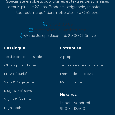
Spécialiste en objets publicitaires et textiles personnalisés
depuis plus de 20 ans. Broderie, sérigraphie, transfert —
tout est marqué dans notre atelier à Chênove.
03 45 21 30 86
contact@atelier-lambert.com
5A rue Joseph Jacquard, 21300 Chênove
Catalogue
Entreprise
Textile personnalisable
À propos
Objets publicitaires
Techniques de marquage
EPI & Sécurité
Demander un devis
Sacs & Bagagerie
Mon compte
Mugs & Boissons
Horaires
Stylos & Écriture
Lundi – Vendredi
High-Tech
9h00 – 18h00