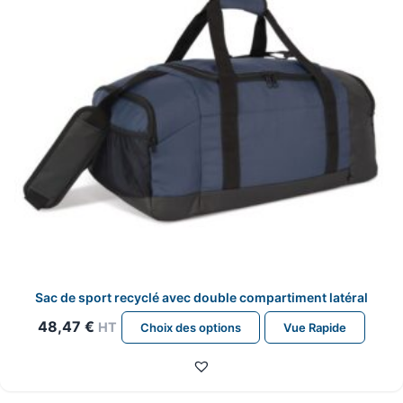
sur
la
page
du
produit
Sac de sport recyclé avec double compartiment latéral
Ce
48,47
€
HT
Choix des options
Vue Rapide
produit
a
plusieurs