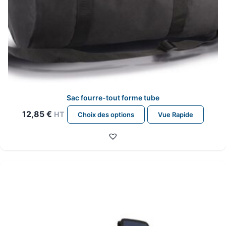
Sac fourre-tout forme tube
Ce
12,85
€
HT
Choix des options
Vue Rapide
produit
a
plusieurs
variations.
Les
options
peuvent
être
choisies