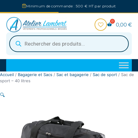
Aller
Minimum de commande : 500 € HT par produit
au
contenu
0,00
€
Recherche
de
produits
Accueil
/
Bagagerie et Sacs
/
Sac et bagagerie
/
Sac de sport
/ Sac de
sport – 40 litres
🔍