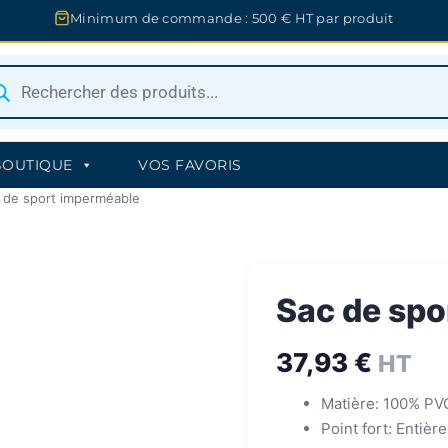
Minimum de commande : 500 € HT par produit
herche
uits
BOUTIQUE
VOS FAVORIS
 de sport imperméable
Sac de spo
37,93
€
HT
Matière: 100% PVC
Point fort: Entiè