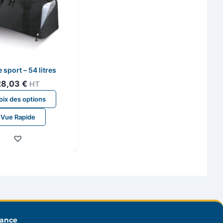
 sport – 54 litres
28,03
€
HT
Ce
ix des options
produit
Vue Rapide
a
plusieurs
variations.
Les
options
peuvent
être
choisies
sur
rance