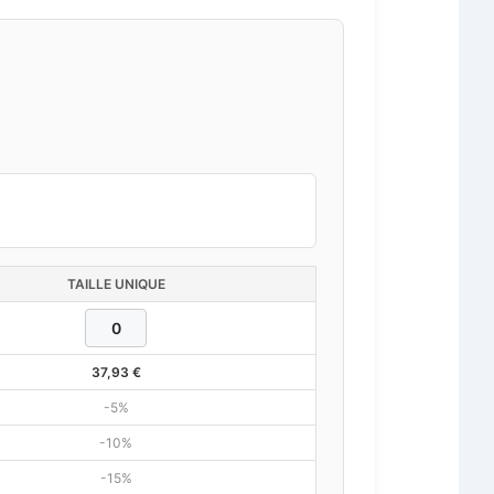
TAILLE UNIQUE
37,93
€
-5%
-10%
-15%