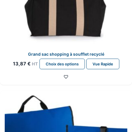
Grand sac shopping à soufflet recyclé
Ce
13,87
€
HT
Choix des options
Vue Rapide
produit
a
plusieurs
variations.
Les
options
peuvent
être
choisies