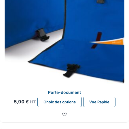
sur
la
page
du
produit
Porte-document
Ce
5,90
€
HT
Choix des options
Vue Rapide
produit
a
plusieurs
variations.