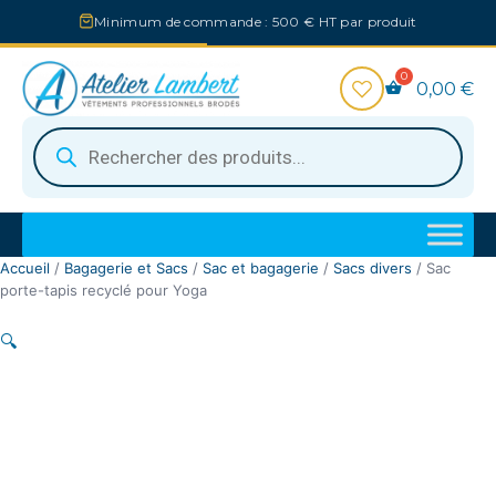
Aller
Minimum de commande : 500 € HT par produit
au
contenu
0,00
€
Recherche
de
produits
Accueil
/
Bagagerie et Sacs
/
Sac et bagagerie
/
Sacs divers
/ Sac
porte-tapis recyclé pour Yoga
🔍