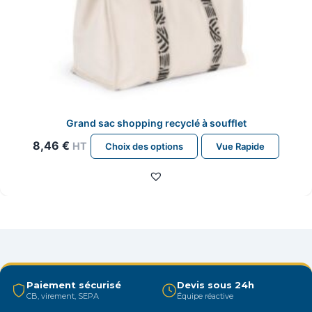
Grand sac shopping recyclé à soufflet
Ce
8,46
€
HT
Choix des options
Vue Rapide
produit
a
plusieurs
variations.
Les
options
peuvent
être
Paiement sécurisé
Devis sous 24h
CB, virement, SEPA
Équipe réactive
choisies