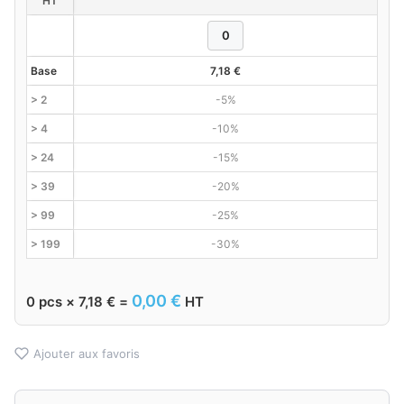
HT
Base
7,18
€
> 2
-5%
> 4
-10%
> 24
-15%
> 39
-20%
> 99
-25%
> 199
-30%
0,00
€
0
pcs ×
7,18
€
=
HT
Ajouter aux favoris