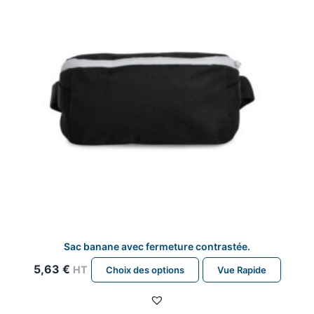
choisies
sur
la
page
du
produit
Sac banane avec fermeture contrastée.
Ce
5,63
€
HT
Choix des options
Vue Rapide
produit
a