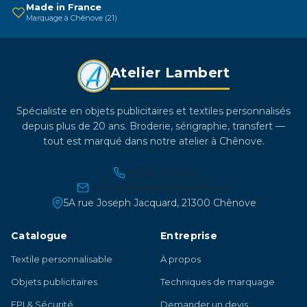
sur
Made in France
Marquage à Chênove (21)
la
page
du
Atelier Lambert
produit
Spécialiste en objets publicitaires et textiles personnalisés
depuis plus de 20 ans. Broderie, sérigraphie, transfert —
tout est marqué dans notre atelier à Chênove.
03 45 21 30 86
contact@atelier-lambert.com
5A rue Joseph Jacquard, 21300 Chênove
Catalogue
Entreprise
Textile personnalisable
À propos
Objets publicitaires
Techniques de marquage
EPI & Sécurité
Demander un devis