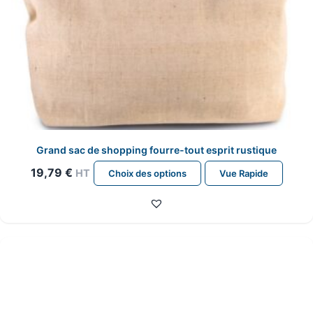
Grand sac de shopping fourre-tout esprit rustique
Ce
19,79
€
HT
Choix des options
Vue Rapide
produit
a
plusieurs
variations.
Les
options
peuvent
être