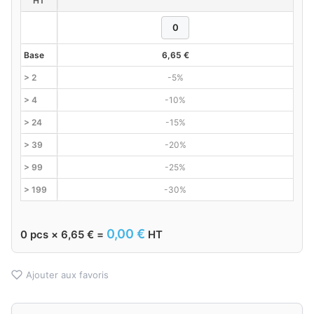
HT
Base
6,65
€
> 2
-5%
> 4
-10%
> 24
-15%
> 39
-20%
> 99
-25%
> 199
-30%
0,00
€
0
pcs ×
6,65
€
=
HT
Ajouter aux favoris