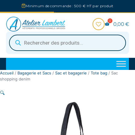
Aller
Minimum de commande : 500 € HT par produit
au
contenu
0,00
€
Recherche
de
produits
Accueil
/
Bagagerie et Sacs
/
Sac et bagagerie
/
Tote bag
/ Sac
shopping denim
🔍