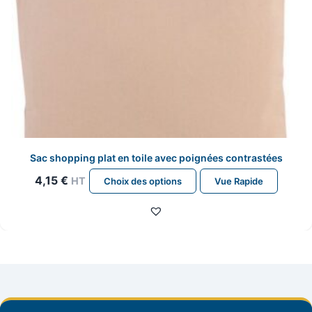
produit
Sac shopping plat en toile avec poignées contrastées
Ce
4,15
€
HT
Choix des options
Vue Rapide
produit
a
plusieurs
variations.
Les
options
peuvent