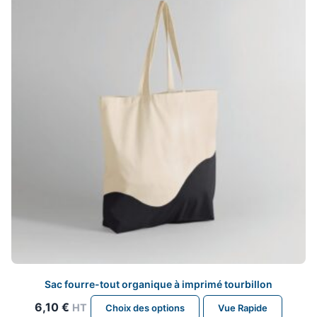
peuvent
être
choisies
sur
la
page
du
produit
Sac fourre-tout organique à imprimé tourbillon
Ce
6,10
€
HT
Choix des options
Vue Rapide