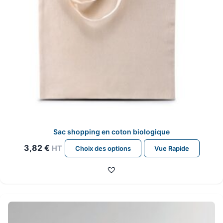
Sac shopping en coton biologique
Ce
3,82
€
HT
Choix des options
Vue Rapide
produit
a
plusieurs
variations.
Les
options