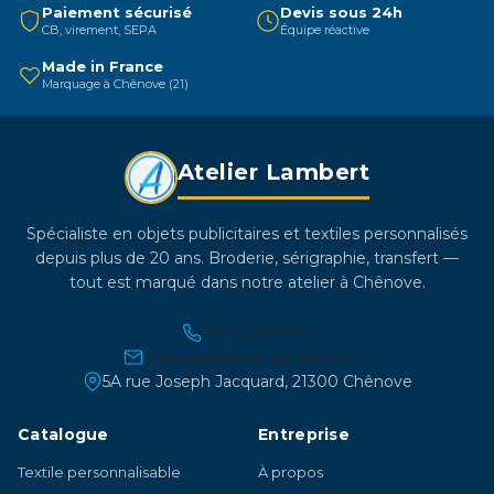
être
Paiement sécurisé
Devis sous 24h
CB, virement, SEPA
Équipe réactive
choisies
sur
Made in France
Marquage à Chênove (21)
la
page
du
Atelier Lambert
produit
Spécialiste en objets publicitaires et textiles personnalisés
depuis plus de 20 ans. Broderie, sérigraphie, transfert —
tout est marqué dans notre atelier à Chênove.
03 45 21 30 86
contact@atelier-lambert.com
5A rue Joseph Jacquard, 21300 Chênove
Catalogue
Entreprise
Textile personnalisable
À propos