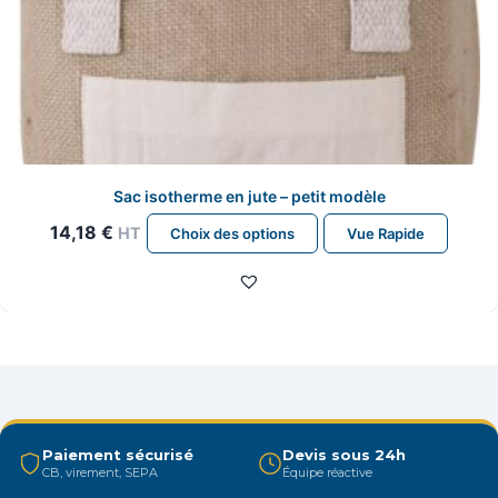
Sac isotherme en jute – petit modèle
Ce
14,18
€
HT
Choix des options
Vue Rapide
produit
a
plusieurs
variations.
Les
options
peuvent
être
Paiement sécurisé
Devis sous 24h
CB, virement, SEPA
Équipe réactive
choisies