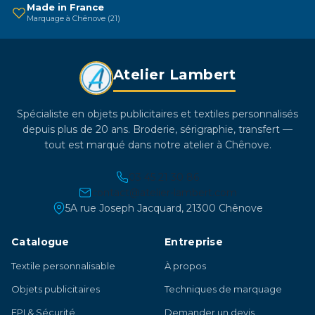
sur
Made in France
Marquage à Chênove (21)
la
page
du
Atelier Lambert
produit
Spécialiste en objets publicitaires et textiles personnalisés
depuis plus de 20 ans. Broderie, sérigraphie, transfert —
tout est marqué dans notre atelier à Chênove.
03 45 21 30 86
contact@atelier-lambert.com
5A rue Joseph Jacquard, 21300 Chênove
Catalogue
Entreprise
Textile personnalisable
À propos
Objets publicitaires
Techniques de marquage
EPI & Sécurité
Demander un devis