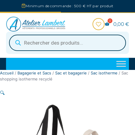
Aller
Minimum de commande : 500 € HT par produit
au
contenu
0,00
€
Recherche
de
produits
Accueil
/
Bagagerie et Sacs
/
Sac et bagagerie
/
Sac isotherme
/ Sac
shopping isotherme recyclé
🔍