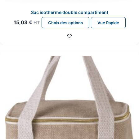
Sac isotherme double compartiment
Ce
15,03
€
HT
Choix des options
Vue Rapide
produit
a
plusieurs
variations.
Les
options
peuvent
être
choisies
sur
la
page
du
produit