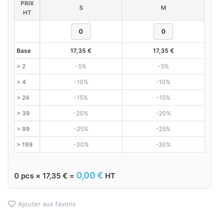
PRIX
S
M
HT
Base
17,35
€
17,35
€
> 2
-5%
-5%
> 4
-10%
-10%
> 24
-15%
-15%
> 39
-20%
-20%
> 99
-25%
-25%
> 199
-30%
-30%
0,00
€
0
pcs ×
17,35
€
=
HT
Ajouter aux favoris