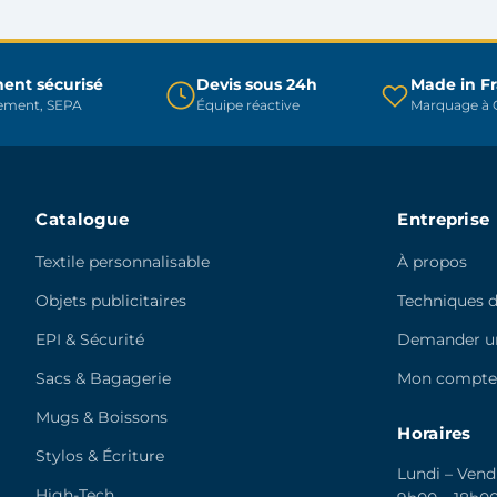
peuvent
être
être
choisies
choisies
sur
sur
ent sécurisé
Devis sous 24h
Made in F
la
rement, SEPA
Équipe réactive
Marquage à C
la
page
page
du
du
produit
produit
Catalogue
Entreprise
Textile personnalisable
À propos
Objets publicitaires
Techniques 
EPI & Sécurité
Demander un
Sacs & Bagagerie
Mon compt
Mugs & Boissons
Horaires
Stylos & Écriture
Lundi – Vend
High-Tech