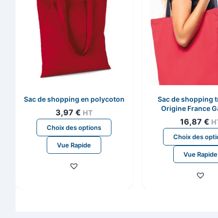
Sac de shopping en polycoton
Sac de shopping t
Origine France G
3,97
€
HT
16,87
€
H
Ce
Choix des options
produit
Choix des opt
Vue Rapide
a
Vue Rapide
plusieurs
variations.
Les
options
peuvent