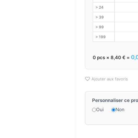
> 24
> 39
> 99
> 199
0,
0
pcs ×
8,40
€
=
Ajouter aux favoris
Personnaliser ce pro
Oui
Non