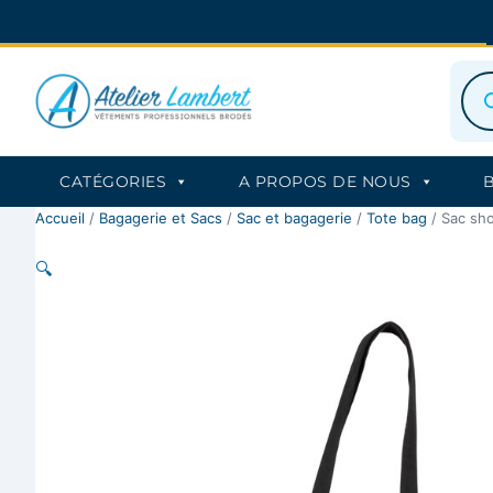
Aller
au
contenu
Rec
de
prod
CATÉGORIES
A PROPOS DE NOUS
Accueil
/
Bagagerie et Sacs
/
Sac et bagagerie
/
Tote bag
/ Sac sho
🔍