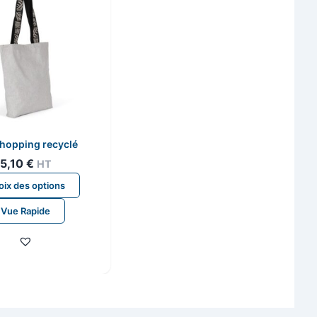
hopping recyclé
5,10
€
HT
Ce
ix des options
produit
Vue Rapide
a
plusieurs
variations.
Les
options
peuvent