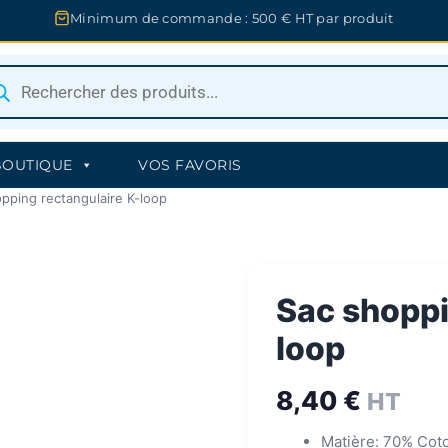
Minimum de commande : 500 € HT par produit
herche
uits
BOUTIQUE
VOS FAVORIS
pping rectangulaire K-loop
Sac shoppi
loop
8,40
€
HT
Matière: 70% Cot