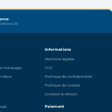
être
choisies
sur
rance
la
hênove (21)
page
du
produit
Informations
Mentions légales
de marquage
CGV
 devis
Politique de confidentialité
e
Politique de cookies
Livraison & retours
Paiement
redi