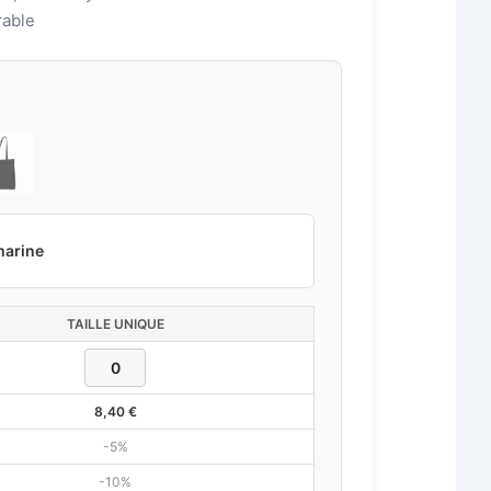
rable
marine
TAILLE UNIQUE
8,40
€
-5%
-10%