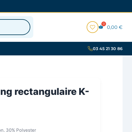
0,00
€
03 45 21 30 86
ng rectangulaire K-
on, 30% Polyester