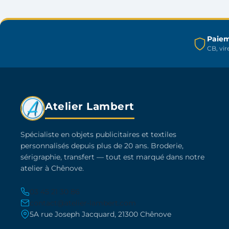
être
choisies
sur
Paiem
la
CB, vi
page
du
produit
Atelier Lambert
Spécialiste en objets publicitaires et textiles
personnalisés depuis plus de 20 ans. Broderie,
sérigraphie, transfert — tout est marqué dans notre
atelier à Chênove.
03 45 21 30 86
contact@atelier-lambert.com
5A rue Joseph Jacquard, 21300 Chênove