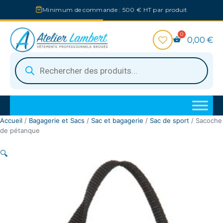
Aller
Minimum de commande : 500 € HT par produit
au
contenu
0,00
€
Recherche
de
produits
Accueil
/
Bagagerie et Sacs
/
Sac et bagagerie
/
Sac de sport
/ Sacoche
de pétanque
🔍