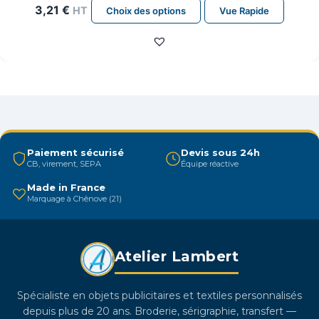
Ce
3,21
€
HT
Choix des options
Vue Rapide
produit
a
plusieurs
variations.
Les
options
peuvent
être
Paiement sécurisé
Devis sous 24h
CB, virement, SEPA
Équipe réactive
choisies
sur
Made in France
Marquage à Chênove (21)
la
page
du
Atelier Lambert
produit
Spécialiste en objets publicitaires et textiles personnalisés
depuis plus de 20 ans. Broderie, sérigraphie, transfert —