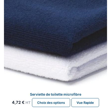
être
choisies
sur
la
page
du
produit
Serviette de toilette microfibre
Ce
4,72
€
HT
Choix des options
Vue Rapide
produit