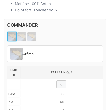
Matière: 100% Coton
Point fort: Toucher doux
COMMANDER
Crème
PRIX
TAILLE UNIQUE
HT
Base
9,03
€
> 2
-5%
> 4
-10%