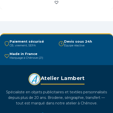
a
plusieurs
variations.
Les
options
peuvent
être
Paiement sécurisé
Devis sous 24h
CB, virement, SEPA
Équipe réactive
choisies
sur
Made in France
Marquage à Chênove (21)
la
page
du
Atelier Lambert
produit
Spécialiste en objets publicitaires et textiles personnalisés
depuis plus de 20 ans. Broderie, sérigraphie, transfert —
tout est marqué dans notre atelier à Chênove.