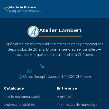
l
page
Made in France
p
du
Marquage à Chênove (21)
d
produit
p
Atelier Lambert
Spécialiste en objets publicitaires et textiles personnalisés
depuis plus de 20 ans. Broderie, sérigraphie, transfert —
tout est marqué dans notre atelier à Chênove.
03 45 21 30 86
contact@atelier-lambert.com
5A rue Joseph Jacquard, 21300 Chênove
Catalogue
Entreprise
Textile personnalisable
À propos
Objets publicitaires
Techniques de marquage