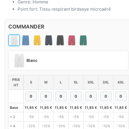
Genre: Homme
Point fort: Tissu respirant birdseye microaéré
COMMANDER
Blanc
PRIX
S
M
L
XL
XXL
3XL
4XL
HT
Base
11,85
€
11,85
€
11,85
€
11,85
€
11,85
€
11,85
€
11,85
€
> 2
-5%
-5%
-5%
-5%
-5%
-5%
-5%
> 4
-10%
-10%
-10%
-10%
-10%
-10%
-10%