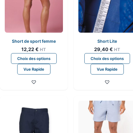
Short de sport femme
Short Lite
12,22
€
29,40
€
HT
HT
Ce
C
Choix des options
Choix des options
produit
p
Vue Rapide
Vue Rapide
a
a
plusieurs
p
variations.
v
Les
L
options
o
peuvent
p
être
ê
choisies
c
sur
s