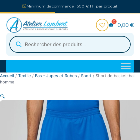
Aller
Minimum de commande : 500 € HT par produit
au
contenu
0,00
€
Recherche
de
produits
Accueil
/
Textile
/
Bas - Jupes et Robes
/
Short
/ Short de basket-ball
homme
🔍