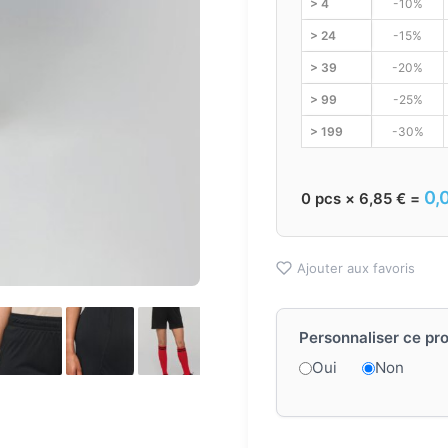
> 4
-10%
> 24
-15%
> 39
-20%
> 99
-25%
> 199
-30%
0,
0
pcs ×
6,85
€
=
Ajouter aux favoris
Personnaliser ce pro
Oui
Non