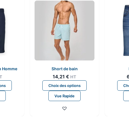
ch Homme
Short de bain
14,21
€
T
HT
Ce
Ce
ions
Choix des options
Cho
produit
produit
Vue Rapide
a
a
plusieurs
plusieurs
variations.
variations.
Les
Les
options
options