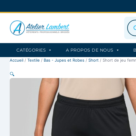
Aller
au
contenu
Rec
de
prod
CATÉGORIES
A PROPOS DE NOUS
Accueil
/
Textile
/
Bas - Jupes et Robes
/
Short
/ Short de jeu fe
🔍