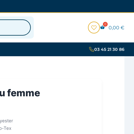
0,00
€
03 45 21 30 86
eu femme
yester
ko-Tex