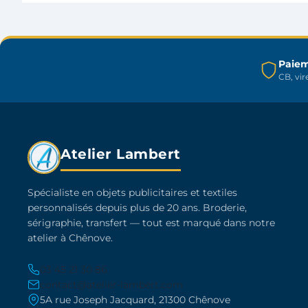
peuvent
être
choisies
sur
Paiem
CB, vi
la
page
du
produit
Atelier Lambert
Spécialiste en objets publicitaires et textiles
personnalisés depuis plus de 20 ans. Broderie,
sérigraphie, transfert — tout est marqué dans notre
atelier à Chênove.
03 45 21 30 86
contact@atelier-lambert.com
5A rue Joseph Jacquard, 21300 Chênove