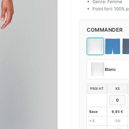
Genre: Femme
Point fort: 100% po
COMMANDER
Blanc
PRIX HT
XS
Base
6,85
€
> 2
-5%