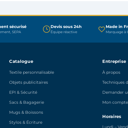
peuvent
peuvent
être
être
choisies
choisies
sur
sur
ent sécurisé
Devis sous 24h
Made in F
rement, SEPA
Équipe réactive
Marquage à C
la
la
page
page
du
du
produit
produit
Catalogue
Entreprise
Textile personnalisable
À propos
Objets publicitaires
Techniques 
EPI & Sécurité
Demander un
Sacs & Bagagerie
Mon compt
Mugs & Boissons
Horaires
Stylos & Écriture
Lundi – Vend