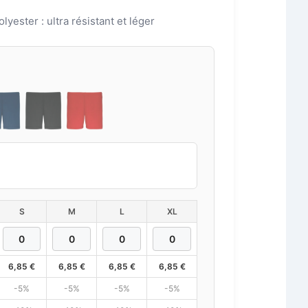
lyester : ultra résistant et léger
S
M
L
XL
6,85
€
6,85
€
6,85
€
6,85
€
-5%
-5%
-5%
-5%