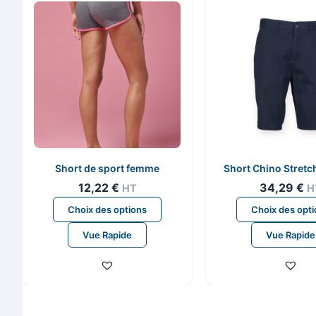
Short de sport femme
Short Chino Stret
12,22
€
34,29
€
HT
H
Ce
Choix des options
Choix des opt
produit
Vue Rapide
Vue Rapide
a
plusieurs
variations.
Les
options