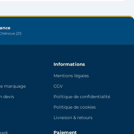
peuvent
être
choisies
sur
rance
hênove (21)
la
page
du
produit
Informations
Mentions légales
de marquage
CGV
 devis
Politique de confidentialité
e
Politique de cookies
Livraison & retours
Paiement
redi