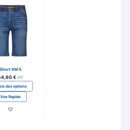
Short XM 5
64,60
€
HT
Ce
ix des options
produit
Vue Rapide
a
plusieurs
variations.
Les
options