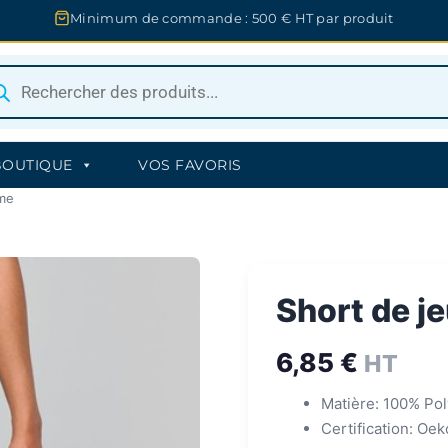
Minimum de commande : 500 € HT par produit
herche
uits
BOUTIQUE
VOS FAVORIS
mme
Short de j
6,85
€
HT
Matière: 100% Pol
Certification: Oe