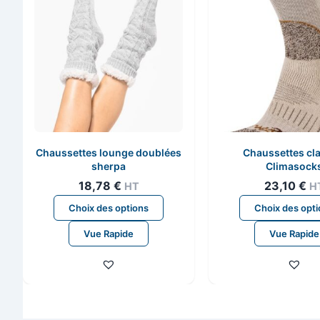
Chaussettes lounge doublées
Chaussettes cla
sherpa
Climasock
18,78
€
23,10
€
HT
H
Ce
Choix des options
Choix des opt
produit
Vue Rapide
Vue Rapide
a
plusieurs
variations.
Les
options