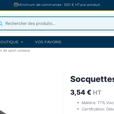
Minimum de commande : 500 € HT par produit
herche
uits
BOUTIQUE
VOS FAVORIS
s de sport unisexe
Socquettes
3,54
€
HT
Matière: 77% Vis
Certification: Oe