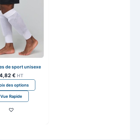
s de sport unisexe
4,82
€
HT
Ce
ix des options
produit
Vue Rapide
a
plusieurs
variations.
Les
options
peuvent