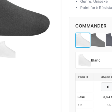
Genre: Unisexe
Point fort: Résist
COMMANDER
Blanc
PRIX HT
35/38 
Base
3,54
> 2
-5%