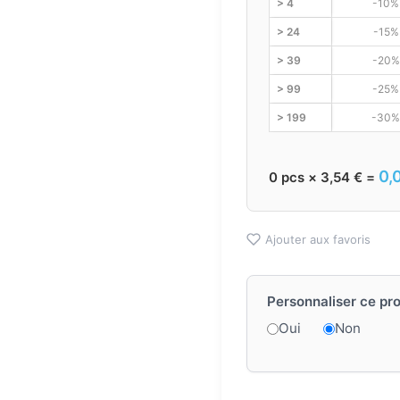
> 4
-10%
> 24
-15%
> 39
-20%
> 99
-25%
> 199
-30%
0,
0
pcs ×
3,54
€
=
Ajouter aux favoris
Personnaliser ce pro
Oui
Non