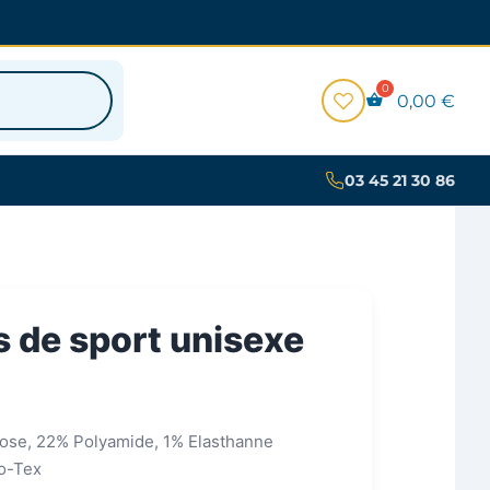
0,00
€
03 45 21 30 86
 de sport unisexe
cose, 22% Polyamide, 1% Elasthanne
ko-Tex