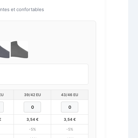
antes et confortables
EU
39/42 EU
43/46 EU
€
3,54
€
3,54
€
-5%
-5%