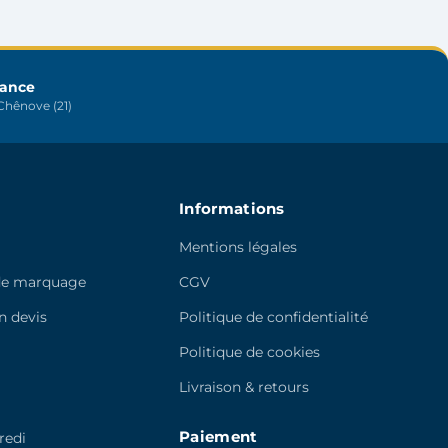
être
choisies
sur
rance
la
hênove (21)
page
du
produit
Informations
Mentions légales
de marquage
CGV
 devis
Politique de confidentialité
e
Politique de cookies
Livraison & retours
Paiement
redi