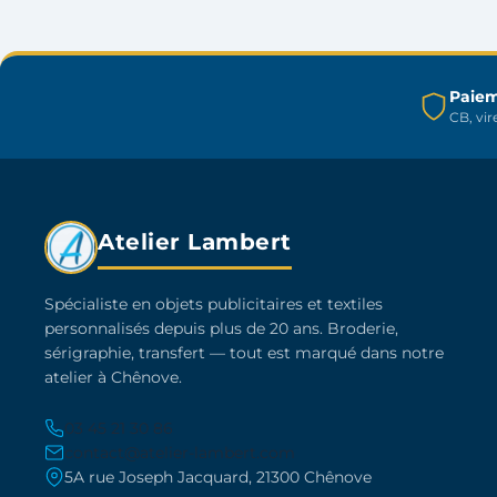
peuvent
être
choisies
sur
Paiem
CB, vi
la
page
du
produit
Atelier Lambert
Spécialiste en objets publicitaires et textiles
personnalisés depuis plus de 20 ans. Broderie,
sérigraphie, transfert — tout est marqué dans notre
atelier à Chênove.
03 45 21 30 86
contact@atelier-lambert.com
5A rue Joseph Jacquard, 21300 Chênove