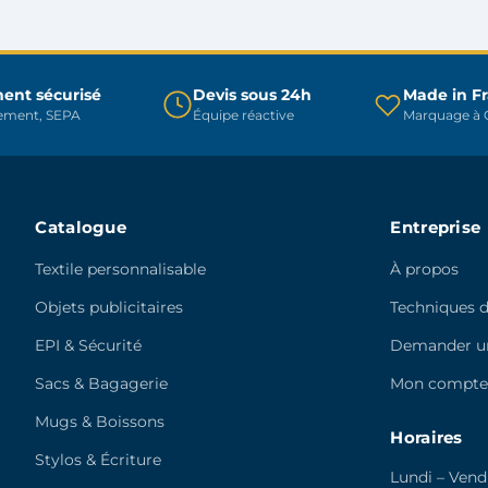
peuvent
être
être
choisies
choisies
sur
sur
ent sécurisé
Devis sous 24h
Made in F
la
rement, SEPA
Équipe réactive
Marquage à C
la
page
page
du
du
produit
produit
Catalogue
Entreprise
Textile personnalisable
À propos
Objets publicitaires
Techniques 
EPI & Sécurité
Demander un
Sacs & Bagagerie
Mon compt
Mugs & Boissons
Horaires
Stylos & Écriture
Lundi – Vend