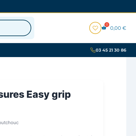
0,00
€
03 45 21 30 86
ures Easy grip
outchouc