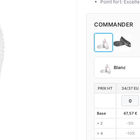
Point fort: Excell
COMMANDER
Blanc
PRIX HT
34/37 EU
Base
47,57
€
> 2
-5%
> 4
-10%