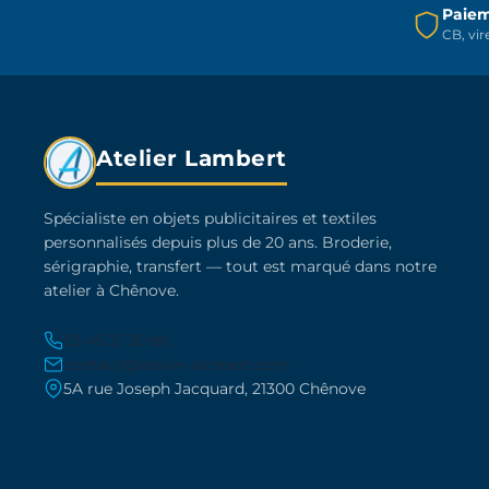
Paiem
la
CB, vi
page
du
produit
Atelier Lambert
Spécialiste en objets publicitaires et textiles
personnalisés depuis plus de 20 ans. Broderie,
sérigraphie, transfert — tout est marqué dans notre
atelier à Chênove.
03 45 21 30 86
contact@atelier-lambert.com
5A rue Joseph Jacquard, 21300 Chênove