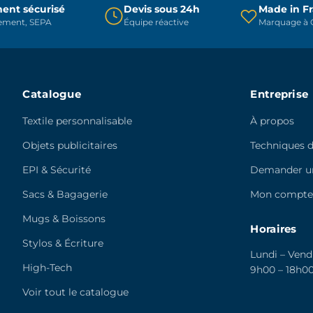
ent sécurisé
Devis sous 24h
Made in F
la
la
rement, SEPA
Équipe réactive
Marquage à C
page
page
du
du
produit
produit
Catalogue
Entreprise
Textile personnalisable
À propos
Objets publicitaires
Techniques 
EPI & Sécurité
Demander un
Sacs & Bagagerie
Mon compt
Mugs & Boissons
Horaires
Stylos & Écriture
Lundi – Vend
High-Tech
9h00 – 18h0
Voir tout le catalogue