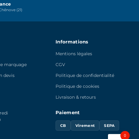
sur
rance
hênove (21)
la
page
du
produit
Informations
Mentions légales
de marquage
CGV
 devis
Politique de confidentialité
e
Politique de cookies
Livraison & retours
Paiement
redi
0
CB
Virement
SEPA
0