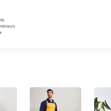
té.
ntérieurs
s