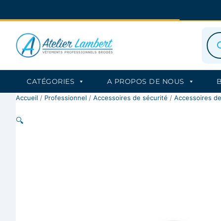
Aller
au
contenu
Rec
de
prod
CATÉGORIES
A PROPOS DE NOUS
Accueil
/
Professionnel
/
Accessoires de sécurité
/
Accessoires de 
🔍