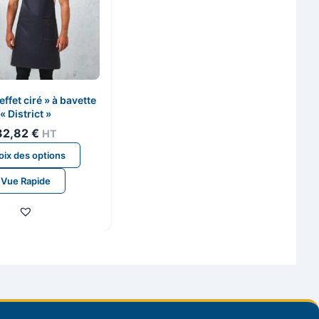
effet ciré » à bavette
« District »
32,82
€
HT
Ce
ix des options
produit
Vue Rapide
a
plusieurs
variations.
Les
options
peuvent
être
choisies