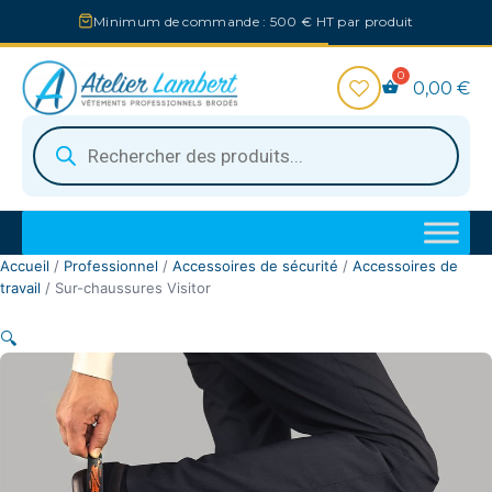
Aller
Minimum de commande : 500 € HT par produit
au
contenu
0,00
€
Recherche
de
produits
Accueil
/
Professionnel
/
Accessoires de sécurité
/
Accessoires de
travail
/ Sur-chaussures Visitor
🔍