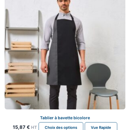
peuvent
être
choisies
sur
la
page
du
produit
Tablier à bavette bicolore
Ce
15,87
€
HT
Choix des options
Vue Rapide