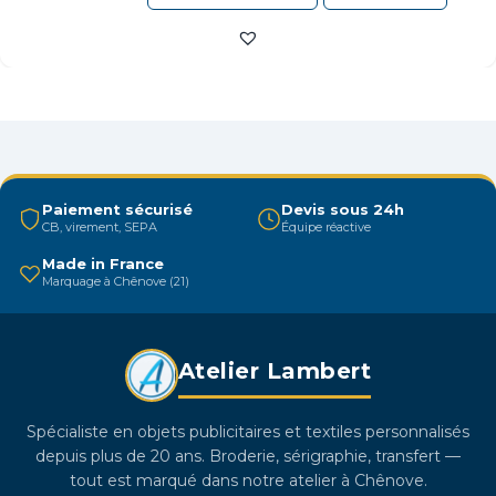
produit
a
plusieurs
variations.
Les
options
peuvent
être
Paiement sécurisé
Devis sous 24h
CB, virement, SEPA
Équipe réactive
choisies
sur
Made in France
Marquage à Chênove (21)
la
page
du
Atelier Lambert
produit
Spécialiste en objets publicitaires et textiles personnalisés
depuis plus de 20 ans. Broderie, sérigraphie, transfert —
tout est marqué dans notre atelier à Chênove.