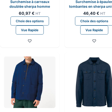
Surchemise à carreaux
Surchemise à épaule
doublée sherpa homme
tombantes en sherpa un
60,97
€
46,40
€
HT
HT
Ce
Choix des options
Choix des options
produit
Vue Rapide
Vue Rapide
a
plusieurs
variations.
Les
options
peuvent
être
choisies
sur
la
page
du
produit