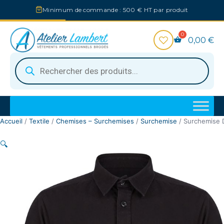
Aller
Minimum de commande : 500 € HT par produit
au
contenu
0,00
€
Recherche
de
produits
Accueil
/
Textile
/
Chemises – Surchemises
/
Surchemise
/ Surchemise D
🔍