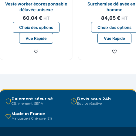
Veste worker écoresponsable
Surchemise délavée en 
délavée unisexe
homme
60,04
€
84,65
€
HT
HT
Ce
Choix des options
Choix des options
produit
Vue Rapide
Vue Rapide
a
plusieurs
variations.
Les
options
peuvent
être
choisies
Paiement sécurisé
Devis sous 24h
sur
CB, virement, SEPA
Équipe réactive
la
Made in France
page
Marquage à Chênove (21)
du
produit