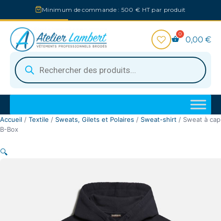
Aller
Minimum de commande : 500 € HT par produit
au
contenu
0,00
€
Recherche
de
produits
Accueil
/
Textile
/
Sweats, Gilets et Polaires
/
Sweat-shirt
/ Sweat à ca
B-Box
🔍