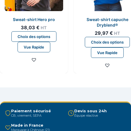
produit
Sweat-shirt Hero pro
Sweat-shirt capuche
Dryblend®
38,03
€
HT
29,97
€
HT
Ce
Choix des options
produit
Choix des options
Vue Rapide
a
Vue Rapide
plusieurs
variations.
Les
options
peuvent
être
choisies
sur
Paiement sécurisé
Devis sous 24h
la
CB, virement, SEPA
Équipe réactive
page
Made in France
du
Marquage à Chênove (21)