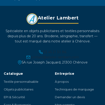
produit
Atelier Lambert
Spécialiste en objets publicitaires et textiles personnalisés
depuis plus de 20 ans. Broderie, sérigraphie, transfert —
tout est marqué dans notre atelier à Chênove.
03 45 21 30 86
contact@atelier-lambert.com
5A rue Joseph Jacquard, 21300 Chênove
Catalogue
Entreprise
Textile personnalisable
À propos
Objets publicitaires
Techniques de marquage
EPI & Sécurité
Demander un devis
Sacs & Bagagerie
Mon compte