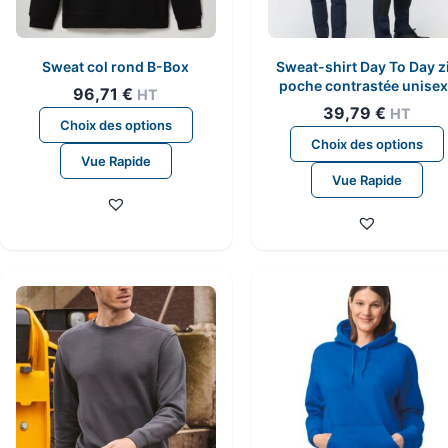
Sweat col rond B-Box
Sweat-shirt Day To Day z
poche contrastée unise
96,71
€
HT
39,79
€
HT
Ce
Choix des options
produit
Choix des options
Vue Rapide
a
Vue Rapide
plusieurs
variations.
Les
options
peuvent
être
choisies
sur
la
page
du