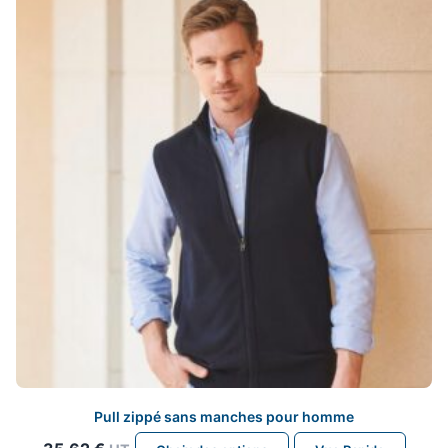
options
peuvent
être
choisies
sur
la
page
du
produit
Pull zippé sans manches pour homme
Ce