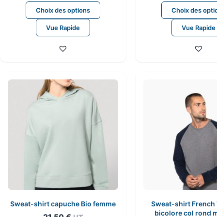
Ce
Choix des options
Choix des opti
produit
Vue Rapide
Vue Rapide
a
plusieurs
variations.
Les
options
peuvent
être
choisies
sur
la
page
du
produit
Sweat-shirt capuche Bio femme
Sweat-shirt French 
bicolore col rond
21,50
€