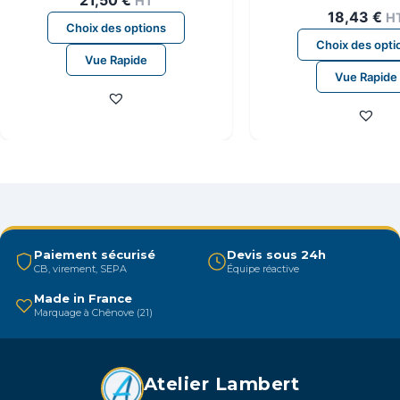
HT
raglan hom
18,43
€
H
Ce
Choix des options
produit
Choix des opti
Vue Rapide
a
Vue Rapide
plusieurs
variations.
Les
options
peuvent
être
choisies
sur
Paiement sécurisé
Devis sous 24h
la
CB, virement, SEPA
Équipe réactive
page
Made in France
du
Marquage à Chênove (21)
produit
Atelier Lambert