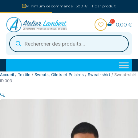
Aller
Minimum de commande : 500 € HT par produit
au
contenu
0,00
€
Recherche
de
produits
Accueil
/
Textile
/
Sweats, Gilets et Polaires
/
Sweat-shirt
/ Sweat-shirt
ID.003
🔍