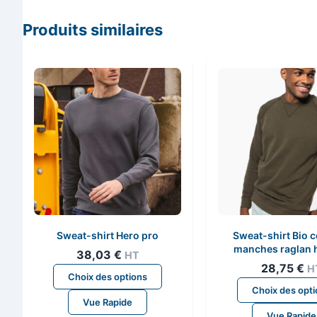
Produits similaires
Sweat-shirt Hero pro
Sweat-shirt Bio c
manches raglan
38,03
€
HT
28,75
€
H
Ce
Choix des options
produit
Choix des opt
Vue Rapide
a
Vue Rapide