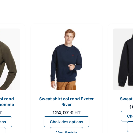
ol rond
Sweat shirt col rond Exeter
Sweat
 homme
River
1
124,07
€
T
HT
Cho
Ce
Ce
ions
Choix des options
produit
produit
Vue Rapide