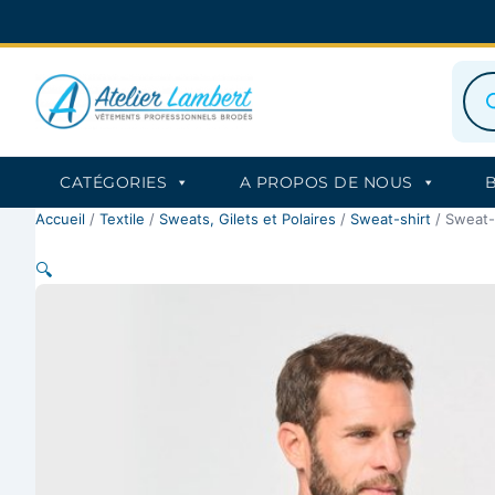
Aller
au
contenu
Rec
de
prod
CATÉGORIES
A PROPOS DE NOUS
Accueil
/
Textile
/
Sweats, Gilets et Polaires
/
Sweat-shirt
/ Sweat-
🔍