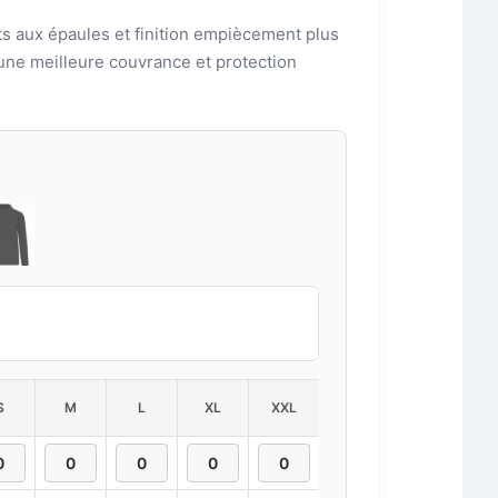
rts aux épaules et finition empiècement plus
une meilleure couvrance et protection
S
M
L
XL
XXL
3XL
4XL
5