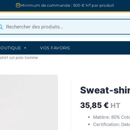
Minimum de commande : 500 € HT par produit
herche
uits
BOUTIQUE
VOS FAVORIS
shirt col polo homme
Sweat-shir
35,85
€
HT
Matière: 80% Cot
Certification: Oe