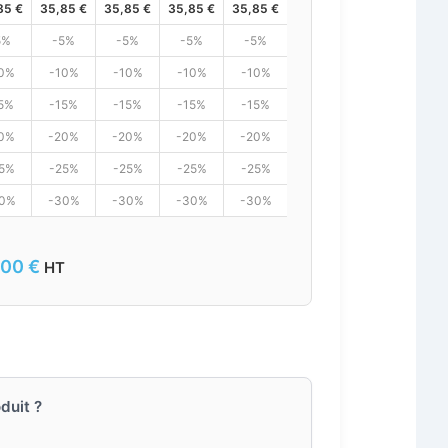
85
€
35,85
€
35,85
€
35,85
€
35,85
€
35,85
€
35,85
€
35,
5%
-5%
-5%
-5%
-5%
-5%
-5%
-
0%
-10%
-10%
-10%
-10%
-10%
-10%
-1
5%
-15%
-15%
-15%
-15%
-15%
-15%
-1
0%
-20%
-20%
-20%
-20%
-20%
-20%
-2
5%
-25%
-25%
-25%
-25%
-25%
-25%
-2
0%
-30%
-30%
-30%
-30%
-30%
-30%
-3
,00
€
HT
duit ?