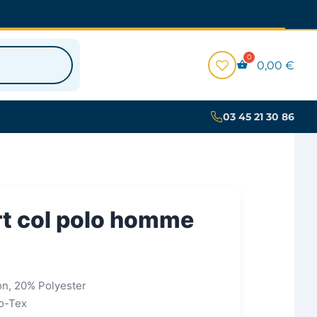
0,00
€
03 45 21 30 86
t col polo homme
on, 20% Polyester
ko-Tex