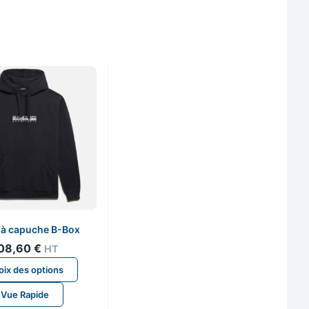
 à capuche B-Box
08,60
€
HT
Ce
ix des options
produit
Vue Rapide
a