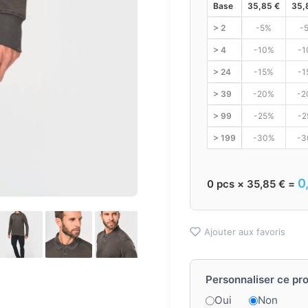
Base
35,85
€
35,
> 2
-5%
-
> 4
-10%
-1
> 24
-15%
-1
> 39
-20%
-2
> 99
-25%
-2
> 199
-30%
-3
0
0
pcs ×
35,85
€
=
Ajouter aux favoris
Personnaliser ce pro
Oui
Non