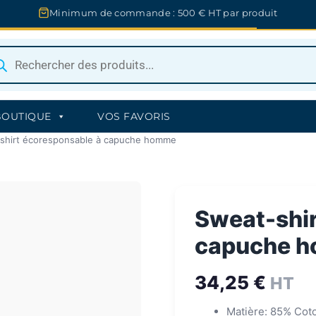
Minimum de commande : 500 € HT par produit
herche
uits
BOUTIQUE
VOS FAVORIS
shirt écoresponsable à capuche homme
Sweat-shir
capuche 
34,25
€
HT
Matière: 85% Cot