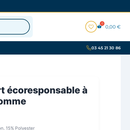
0,00
€
03 45 21 30 86
t écoresponsable à
homme
on, 15% Polyester