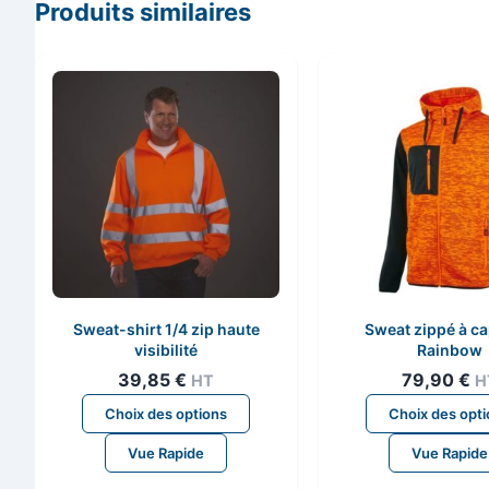
Produits similaires
Sweat-shirt 1/4 zip haute
Sweat zippé à c
visibilité
Rainbow
39,85
€
79,90
€
HT
H
Ce
Choix des options
Choix des opt
produit
Vue Rapide
Vue Rapide
a
plusieurs