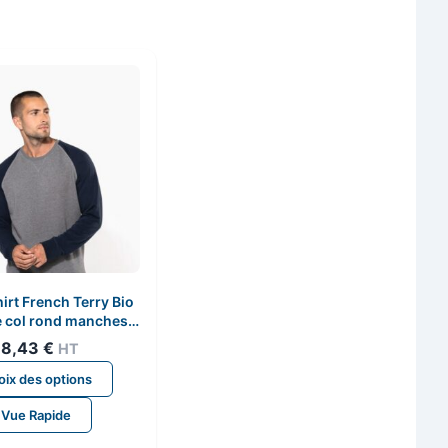
irt French Terry Bio
e col rond manches
aglan homme
18,43
€
HT
Ce
ix des options
produit
Vue Rapide
a
plusieurs