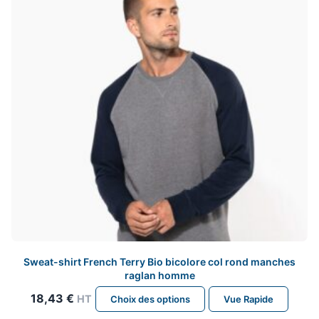
Sweat-shirt French Terry Bio bicolore col rond manches
raglan homme
Ce
18,43
€
HT
Choix des options
Vue Rapide
produit