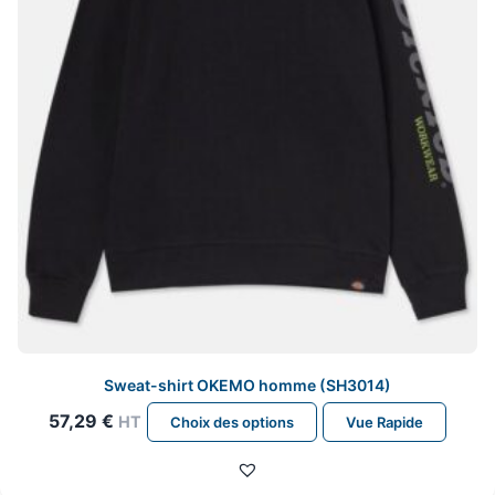
choisies
sur
la
page
du
produit
Sweat-shirt OKEMO homme (SH3014)
Ce
57,29
€
HT
Choix des options
Vue Rapide
produit
a