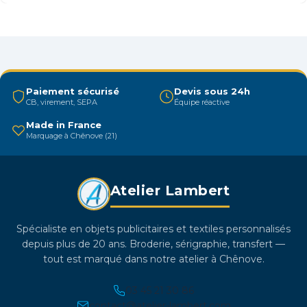
plusieurs
variations.
Les
options
peuvent
être
Paiement sécurisé
Devis sous 24h
CB, virement, SEPA
Équipe réactive
choisies
sur
Made in France
Marquage à Chênove (21)
la
page
du
Atelier Lambert
produit
Spécialiste en objets publicitaires et textiles personnalisés
depuis plus de 20 ans. Broderie, sérigraphie, transfert —
tout est marqué dans notre atelier à Chênove.
03 45 21 30 86
contact@atelier-lambert.com