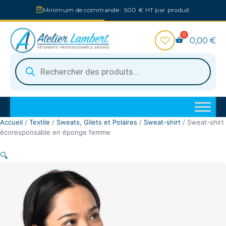
Aller
Minimum de commande : 500 € HT par produit
au
contenu
0,00
€
Recherche
de
produits
Accueil
/
Textile
/
Sweats, Gilets et Polaires
/
Sweat-shirt
/ Sweat-shirt
écoresponsable en éponge femme
🔍