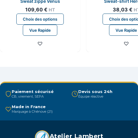
Sweat zippé Venus
Sweat-shirt Her
109,60
€
38,03
€
HT
H
Ce
Choix des options
Choix des opti
produit
Vue Rapide
Vue Rapide
a
plusieurs
variations.
Les
options
peuvent
être
choisies
Paiement sécurisé
Devis sous 24h
sur
CB, virement, SEPA
Équipe réactive
la
Made in France
page
Marquage à Chênove (21)
du
produit
Atelier Lambert