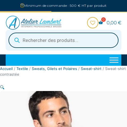
Aller
Minimum de commande : 500 € HT par produit
au
contenu
0,00
€
Recherche
de
produits
Accueil
/
Textile
/
Sweats, Gilets et Polaires
/
Sweat-shirt
/ Sweat-shirt
contrastée
🔍