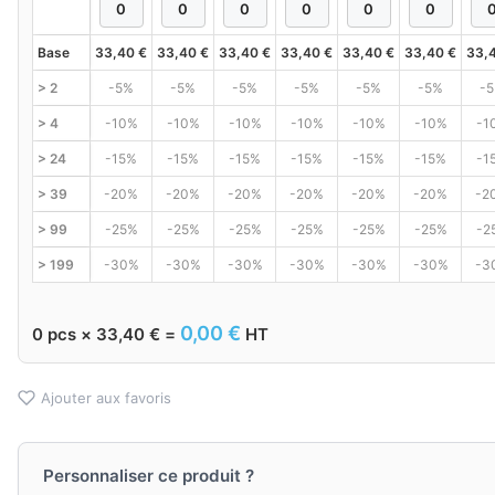
Base
33,40
€
33,40
€
33,40
€
33,40
€
33,40
€
33,40
€
33,
> 2
-5%
-5%
-5%
-5%
-5%
-5%
-
> 4
-10%
-10%
-10%
-10%
-10%
-10%
-1
> 24
-15%
-15%
-15%
-15%
-15%
-15%
-1
> 39
-20%
-20%
-20%
-20%
-20%
-20%
-2
> 99
-25%
-25%
-25%
-25%
-25%
-25%
-2
> 199
-30%
-30%
-30%
-30%
-30%
-30%
-3
0,00
€
0
pcs ×
33,40
€
=
HT
Ajouter aux favoris
Personnaliser ce produit ?