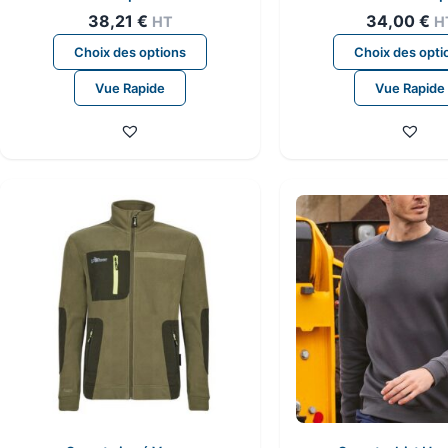
38,21
€
34,00
€
HT
H
Ce
Choix des options
Choix des opti
produit
Vue Rapide
Vue Rapide
a
plusieurs
variations.
Les
options
peuvent
être
choisies
sur
la
page
du
produit