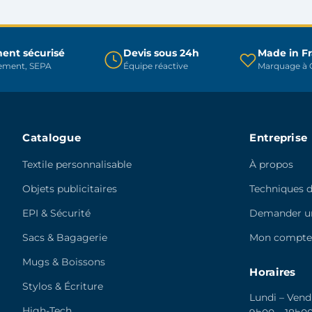
peuvent
être
être
choisies
choisies
sur
sur
ent sécurisé
Devis sous 24h
Made in F
la
rement, SEPA
Équipe réactive
Marquage à C
la
page
page
du
du
produit
produit
Catalogue
Entreprise
Textile personnalisable
À propos
Objets publicitaires
Techniques 
EPI & Sécurité
Demander un
Sacs & Bagagerie
Mon compt
Mugs & Boissons
Horaires
Stylos & Écriture
Lundi – Vend
High-Tech