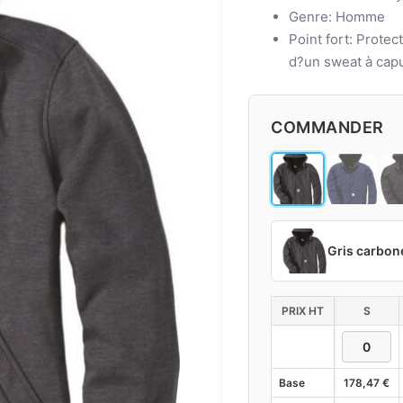
Genre: Homme
Point fort: Protec
d?un sweat à cap
COMMANDER
Gris carbon
PRIX HT
S
Base
178,47
€