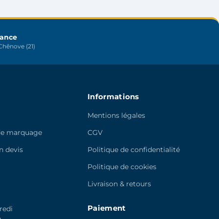
peuvent
être
choisies
sur
rance
hênove (21)
la
page
du
produit
Informations
Mentions légales
de marquage
CGV
 devis
Politique de confidentialité
e
Politique de cookies
Livraison & retours
Paiement
redi