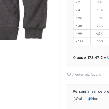
> 2
-5%
> 4
-10%
> 24
-15%
> 39
-20%
> 99
-25%
> 199
-30%
0
pcs ×
178,47
€
=
Ajouter aux favoris
Personnaliser ce pro
Oui
Non