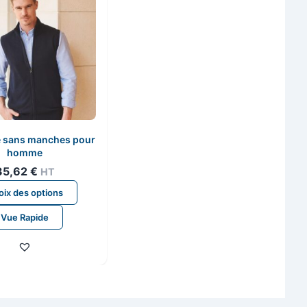
é sans manches pour
homme
35,62
€
HT
Ce
ix des options
produit
Vue Rapide
a
plusieurs
variations.
Les
options