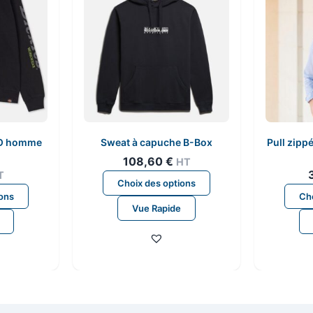
MO homme
Sweat à capuche B-Box
Pull zipp
108,60
€
HT
T
Ce
Choix des options
Ce
produit
ions
Cho
produit
Vue Rapide
a
a
plusieurs
plusieurs
variations.
variations.
Les
Les
options
options
peuvent