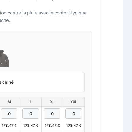
tion contre la pluie avec le confort typique
uche.
e chiné
M
L
XL
XXL
178,47
€
178,47
€
178,47
€
178,47
€