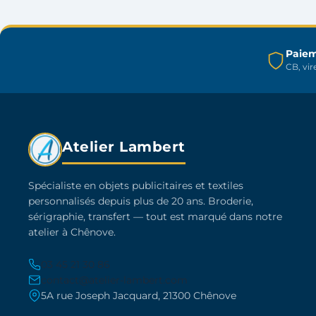
peuvent
être
choisies
sur
Paiem
CB, vi
la
page
du
produit
Atelier Lambert
Spécialiste en objets publicitaires et textiles
personnalisés depuis plus de 20 ans. Broderie,
sérigraphie, transfert — tout est marqué dans notre
atelier à Chênove.
03 45 21 30 86
contact@atelier-lambert.com
5A rue Joseph Jacquard, 21300 Chênove