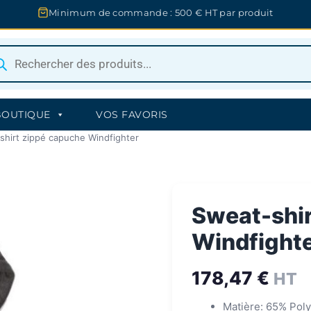
Minimum de commande : 500 € HT par produit
herche
uits
BOUTIQUE
VOS FAVORIS
shirt zippé capuche Windfighter
Sweat-shir
Windfight
178,47
€
HT
Matière: 65% Pol