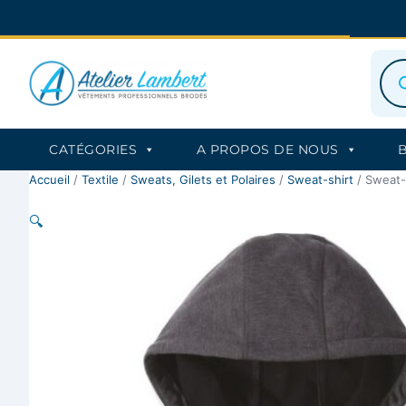
Aller
au
contenu
Rec
de
prod
CATÉGORIES
A PROPOS DE NOUS
Accueil
/
Textile
/
Sweats, Gilets et Polaires
/
Sweat-shirt
/ Sweat-
🔍