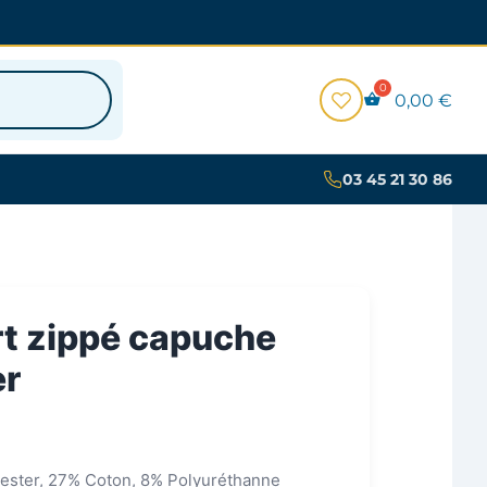
0,00
€
03 45 21 30 86
t zippé capuche
er
yester, 27% Coton, 8% Polyuréthanne