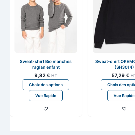
Sweat-shirt Bio manches
Sweat-shirt OKE
raglan enfant
(SH3014)
9,82
€
57,29
€
HT
H
Ce
Choix des options
Choix des opt
produit
Vue Rapide
Vue Rapide
a
plusieurs
variations.
Les
options