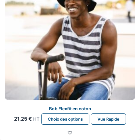
choisies
sur
la
page
du
produit
Bob Flexfit en coton
Ce
21,25
€
HT
Choix des options
Vue Rapide
produit
a