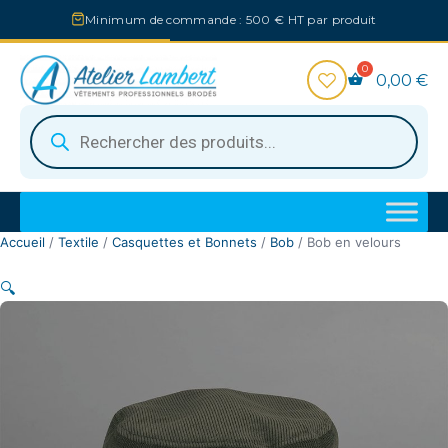
Aller
Minimum de commande : 500 € HT par produit
au
contenu
0,00
€
Recherche
de
produits
Accueil
/
Textile
/
Casquettes et Bonnets
/
Bob
/ Bob en velours
🔍