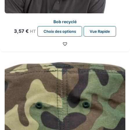
Bob recyclé
Ce
3,57
€
HT
Choix des options
Vue Rapide
produit
a
plusieurs
variations.
Les
options
peuvent
être
choisies
sur
la
page
du