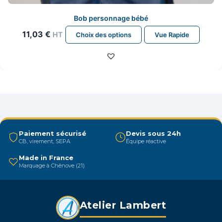
Bob personnage bébé
Ce
11,03
€
HT
Choix des options
Vue Rapide
produit
a
plusieurs
variations.
Les
options
peuvent
être
Paiement sécurisé
Devis sous 24h
CB, virement, SEPA
Équipe réactive
choisies
sur
Made in France
Marquage à Chênove (21)
la
page
du
Atelier Lambert
produit