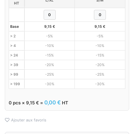
L/XL
S/M
HT
Base
9,15
€
9,15
€
> 2
-5%
-5%
> 4
-10%
-10%
> 24
-15%
-15%
> 39
-20%
-20%
> 99
-25%
-25%
> 199
-30%
-30%
0,00
€
0
pcs ×
9,15
€
=
HT
Ajouter aux favoris