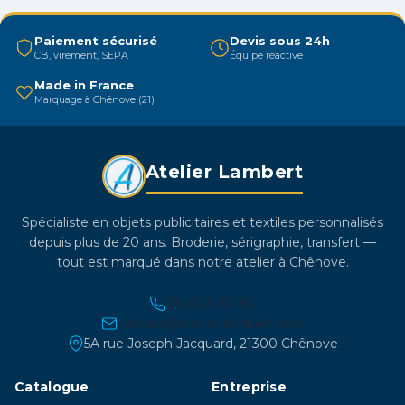
peuvent
être
Paiement sécurisé
Devis sous 24h
CB, virement, SEPA
Équipe réactive
choisies
sur
Made in France
Marquage à Chênove (21)
la
page
du
Atelier Lambert
produit
Spécialiste en objets publicitaires et textiles personnalisés
depuis plus de 20 ans. Broderie, sérigraphie, transfert —
tout est marqué dans notre atelier à Chênove.
03 45 21 30 86
contact@atelier-lambert.com
5A rue Joseph Jacquard, 21300 Chênove
Catalogue
Entreprise