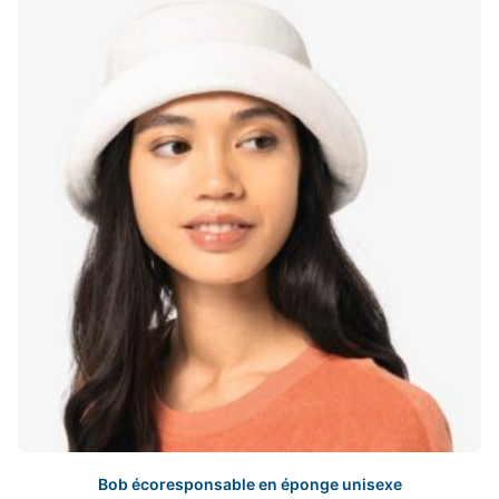
Les
options
peuvent
être
choisies
sur
la
page
du
produit
Bob écoresponsable en éponge unisexe