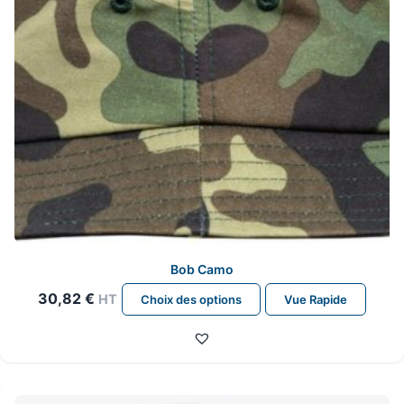
Bob Camo
Ce
30,82
€
HT
Choix des options
Vue Rapide
produit
a
plusieurs
variations.