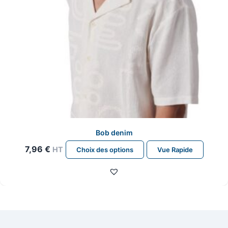
page
du
produit
Bob denim
Ce
7,96
€
HT
Choix des options
Vue Rapide
produit
a
plusieurs
variations.
Les
options