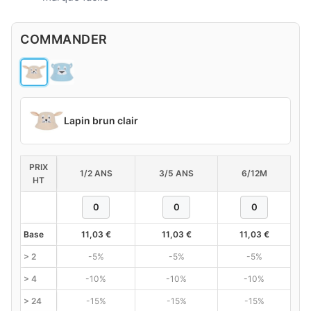
COMMANDER
Lapin brun clair
PRIX
1/2 ANS
3/5 ANS
6/12M
HT
Base
11,03
€
11,03
€
11,03
€
> 2
-5%
-5%
-5%
> 4
-10%
-10%
-10%
> 24
-15%
-15%
-15%