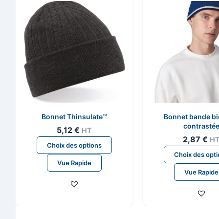
Bonnet Thinsulate™
Bonnet bande bi
contrasté
5,12
€
HT
2,87
€
H
Ce
Choix des options
produit
Choix des opt
Vue Rapide
a
Vue Rapide
plusieurs
variations.
Les
options