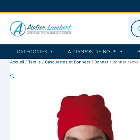
Aller
au
contenu
Rec
de
prod
CATÉGORIES
A PROPOS DE NOUS
Accueil
/
Textile
/
Casquettes et Bonnets
/
Bonnet
/ Bonnet recycl
🔍