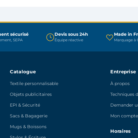
options
peuvent
peuvent
être
être
choisies
choisies
sur
sur
ent sécurisé
Devis sous 24h
Made in F
la
rement, SEPA
Équipe réactive
Marquage à C
la
page
page
du
du
produit
produit
Catalogue
Entreprise
Textile personnalisable
À propos
Objets publicitaires
Techniques 
EPI & Sécurité
Demander un
Sacs & Bagagerie
Mon compt
Mugs & Boissons
Horaires
Stylos & Écriture