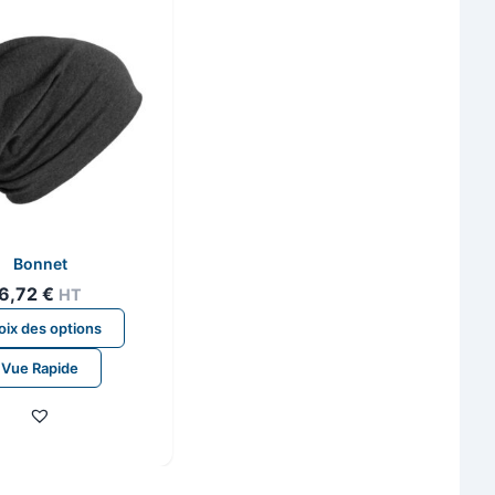
Bonnet
6,72
€
HT
Ce
ix des options
produit
Vue Rapide
a
plusieurs
variations.
Les
options