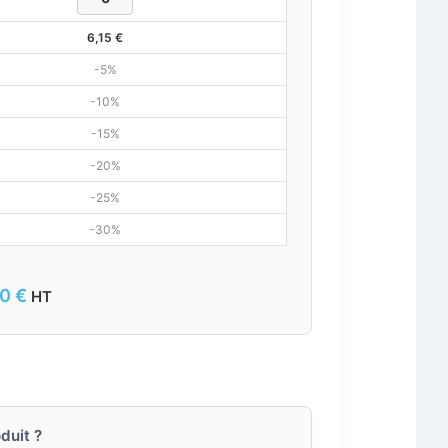
6,15
€
-5%
-10%
-15%
-20%
-25%
-30%
00
€
HT
duit ?