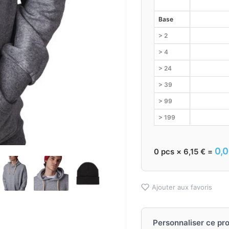
Base
> 2
> 4
> 24
> 39
> 99
> 199
0,
0
pcs ×
6,15
€
=
Ajouter aux favoris
Personnaliser ce pro