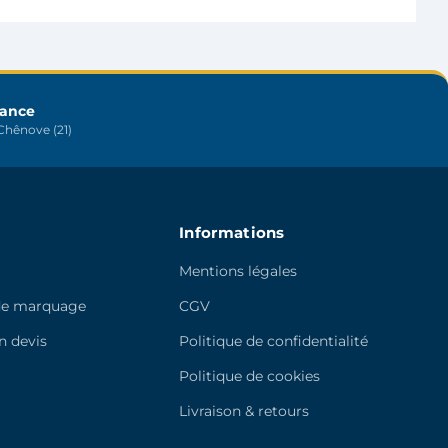
peuvent
être
choisies
sur
rance
la
hênove (21)
page
du
produit
Informations
Mentions légales
de marquage
CGV
 devis
Politique de confidentialité
e
Politique de cookies
Livraison & retours