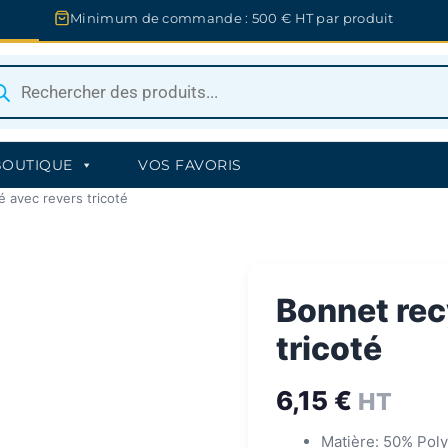
Minimum de commande : 500 € HT par produit
herche
uits
BOUTIQUE
VOS FAVORIS
é avec revers tricoté
Bonnet rec
tricoté
6,15
€
HT
Matière: 50% Poly