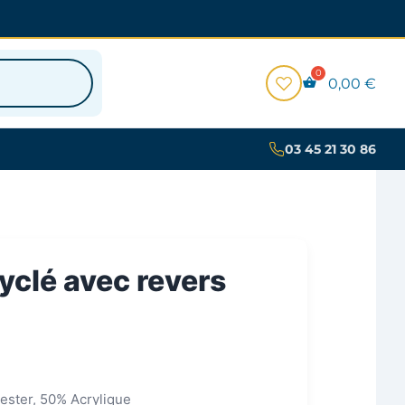
0,00
€
03 45 21 30 86
yclé avec revers
ester, 50% Acrylique