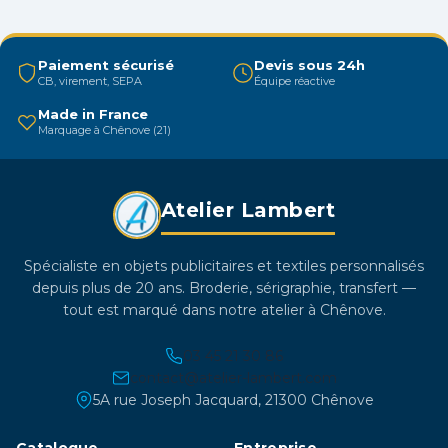
options
peuvent
être
Paiement sécurisé
Devis sous 24h
CB, virement, SEPA
Équipe réactive
choisies
sur
Made in France
Marquage à Chênove (21)
la
page
du
Atelier Lambert
produit
Spécialiste en objets publicitaires et textiles personnalisés
depuis plus de 20 ans. Broderie, sérigraphie, transfert —
tout est marqué dans notre atelier à Chênove.
03 45 21 30 86
contact@atelier-lambert.com
5A rue Joseph Jacquard, 21300 Chênove
Catalogue
Entreprise