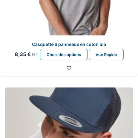
Casquette 6 panneaux en coton bio
Ce
8,35
€
HT
Choix des options
Vue Rapide
produit
a
plusieurs
variations.
Les
options
peuvent
être
choisies
sur
la