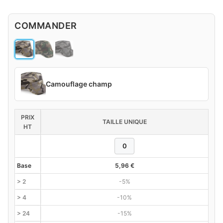
COMMANDER
Camouflage champ
PRIX
TAILLE UNIQUE
HT
Base
5,96
€
> 2
-5%
> 4
-10%
> 24
-15%