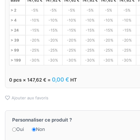
Base
147,62
€
147,62
€
147,62
€
147,62
€
147,62
€
147,62
€
1
> 2
-5%
-5%
-5%
-5%
-5%
-5%
> 4
-10%
-10%
-10%
-10%
-10%
-10%
> 24
-15%
-15%
-15%
-15%
-15%
-15%
> 39
-20%
-20%
-20%
-20%
-20%
-20%
> 99
-25%
-25%
-25%
-25%
-25%
-25%
> 199
-30%
-30%
-30%
-30%
-30%
-30%
0,00
€
0
pcs ×
147,62
€
=
HT
Ajouter aux favoris
Personnaliser ce produit ?
Oui
Non