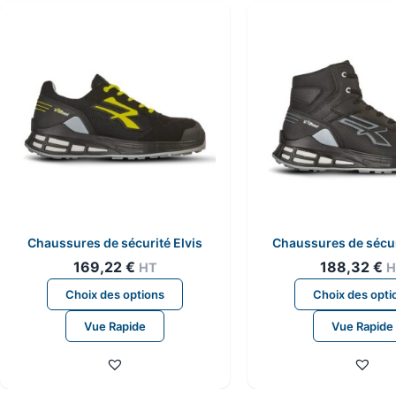
peuvent
être
choisies
sur
la
page
du
produit
Chaussures de sécurité Elvis
Chaussures de sécur
169,22
€
188,32
€
HT
H
Ce
Choix des options
Choix des opti
produit
Vue Rapide
Vue Rapide
a
plusieurs
variations.