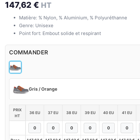
147,62
€
HT
Matière: % Nylon, % Aluminium, % Polyuréthanne
Genre: Unisexe
Point fort: Embout solide et respirant
COMMANDER
Gris / Orange
PRIX
36 EU
37 EU
38 EU
39 EU
40 EU
41 EU
HT