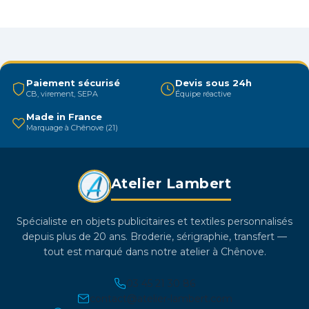
Les
options
peuvent
être
choisies
Paiement sécurisé
Devis sous 24h
sur
CB, virement, SEPA
Équipe réactive
la
Made in France
page
Marquage à Chênove (21)
du
produit
Atelier Lambert
Spécialiste en objets publicitaires et textiles personnalisés
depuis plus de 20 ans. Broderie, sérigraphie, transfert —
tout est marqué dans notre atelier à Chênove.
03 45 21 30 86
contact@atelier-lambert.com