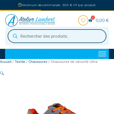
Aller
Minimum de commande : 500 € HT par produit
au
contenu
0,00
€
Recherche
de
produits
Accueil
/
Textile
/
Chaussures
/ Chaussures de sécurité Ultra
🔍