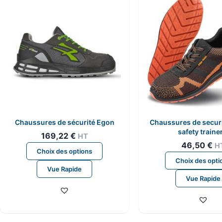
Chaussures de sécurité Egon
Chaussures de securi
safety traine
169,22
€
HT
46,50
€
H
Ce
Choix des options
produit
Choix des opti
Vue Rapide
a
Vue Rapide
plusieurs
variations.
Les
options