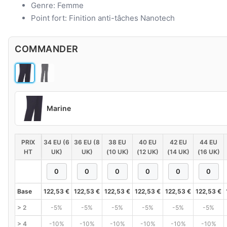
Genre: Femme
Point fort: Finition anti-tâches Nanotech
COMMANDER
Marine
PRIX
34 EU (6
36 EU (8
38 EU
40 EU
42 EU
44 EU
HT
UK)
UK)
(10 UK)
(12 UK)
(14 UK)
(16 UK)
Base
122,53
€
122,53
€
122,53
€
122,53
€
122,53
€
122,53
€
> 2
-5%
-5%
-5%
-5%
-5%
-5%
> 4
-10%
-10%
-10%
-10%
-10%
-10%