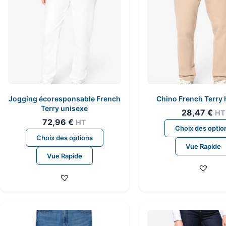
Jogging écoresponsable French
Chino French Terr
Terry unisexe
28,47
€
HT
72,96
€
HT
Choix des optio
Ce
Choix des options
produit
Vue Rapide
Vue Rapide
a
plusieurs
variations.
Les
options
peuvent