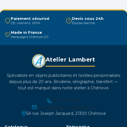
être
choisies
Paiement sécurisé
Devis sous 24h
sur
CB, virement, SEPA
Équipe réactive
la
Made in France
page
Marquage à Chênove (21)
du
produit
Atelier Lambert
Spécialiste en objets publicitaires et textiles personnalisés
depuis plus de 20 ans. Broderie, sérigraphie, transfert —
tout est marqué dans notre atelier à Chênove.
03 45 21 30 86
contact@atelier-lambert.com
5A rue Joseph Jacquard, 21300 Chênove
Catalogue
Entreprise