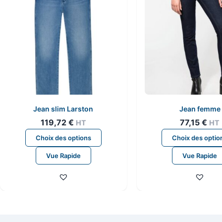
être
choisies
sur
la
page
du
produit
Jean slim Larston
Jean femme
119,72
€
77,15
€
HT
HT
Ce
Choix des options
Choix des optio
produit
Vue Rapide
Vue Rapide
a
plusieurs
variations.
Les
options
peuvent