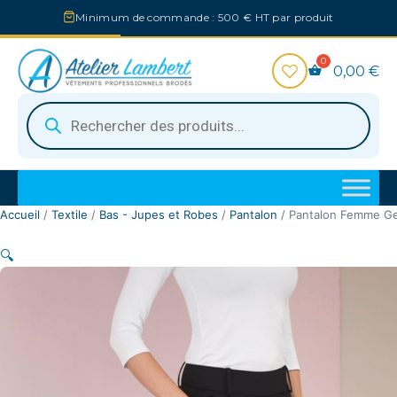
Aller
Minimum de commande : 500 € HT par produit
au
contenu
0,00
€
Recherche
de
produits
Accueil
/
Textile
/
Bas - Jupes et Robes
/
Pantalon
/ Pantalon Femme G
🔍