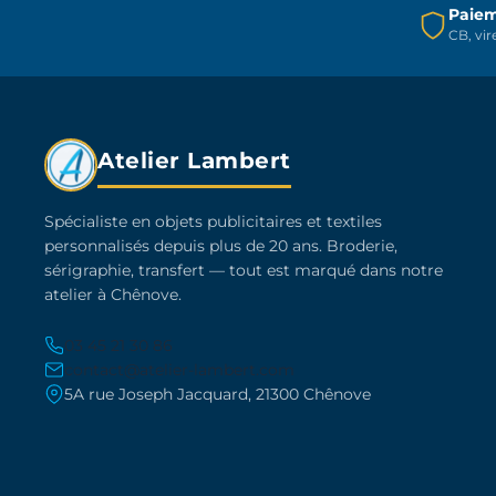
Paiem
la
CB, vi
page
du
produit
Atelier Lambert
Spécialiste en objets publicitaires et textiles
personnalisés depuis plus de 20 ans. Broderie,
sérigraphie, transfert — tout est marqué dans notre
atelier à Chênove.
03 45 21 30 86
contact@atelier-lambert.com
5A rue Joseph Jacquard, 21300 Chênove