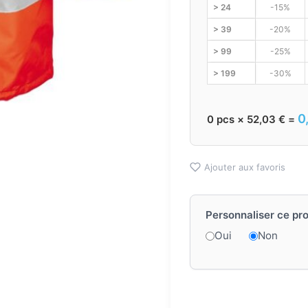
> 24
-15%
> 39
-20%
> 99
-25%
> 199
-30%
0
0
pcs ×
52,03
€
=
Ajouter aux favoris
Personnaliser ce pro
Oui
Non