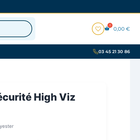
0,00
€
03 45 21 30 86
écurité High Viz
yester