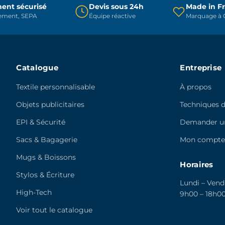
sur
ent sécurisé
Devis sous 24h
Made in F
la
rement, SEPA
Équipe réactive
Marquage à C
la
page
page
du
du
produit
produit
Catalogue
Entreprise
Textile personnalisable
À propos
Objets publicitaires
Techniques 
EPI & Sécurité
Demander un
Sacs & Bagagerie
Mon compt
Mugs & Boissons
Horaires
Stylos & Écriture
Lundi – Vend
High-Tech
9h00 – 18h0
Voir tout le catalogue