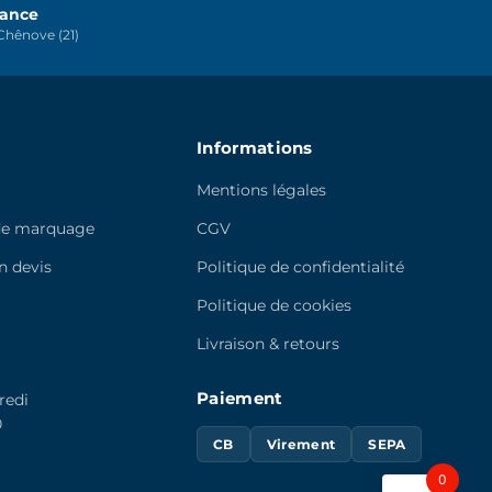
sur
rance
hênove (21)
la
page
du
produit
Informations
Mentions légales
de marquage
CGV
 devis
Politique de confidentialité
e
Politique de cookies
Livraison & retours
Paiement
redi
0
CB
Virement
SEPA
0