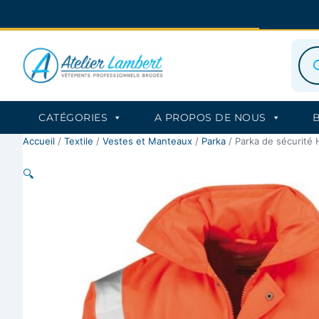
Aller
au
contenu
Rec
de
prod
CATÉGORIES
A PROPOS DE NOUS
Accueil
/
Textile
/
Vestes et Manteaux
/
Parka
/ Parka de sécurité 
🔍