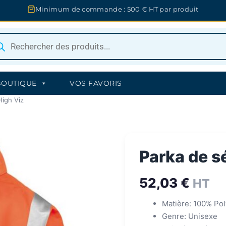
Minimum de commande : 500 € HT par produit
herche
uits
BOUTIQUE
VOS FAVORIS
High Viz
Parka de s
52,03
€
HT
Matière: 100% Pol
Genre: Unisexe