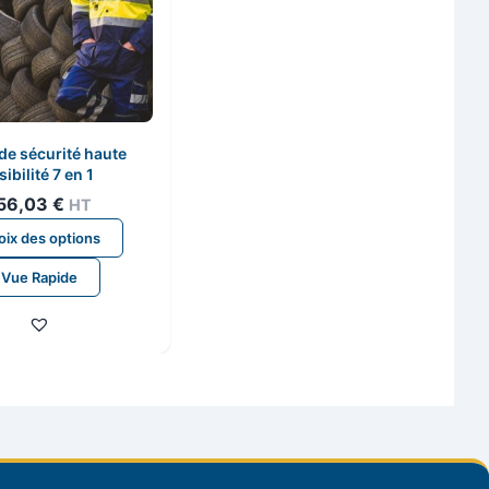
de sécurité haute
sibilité 7 en 1
56,03
€
HT
Ce
ix des options
produit
Vue Rapide
a
plusieurs
variations.
Les
options
peuvent
être
choisies