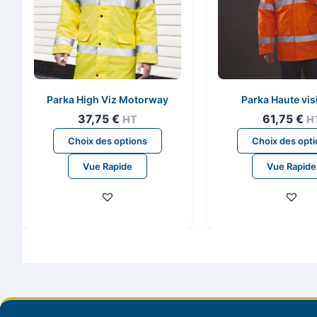
Parka High Viz Motorway
Parka Haute visi
37,75
€
61,75
€
HT
H
Ce
Choix des options
Choix des opt
produit
Vue Rapide
Vue Rapide
a
plusieurs
variations.
Les
options
peuvent
être
choisies
sur