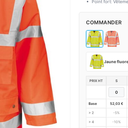
Point fort: Vêteme
COMMANDER
Jaune fluor
PRIX HT
S
Base
52,03
€
> 2
-5%
> 4
-10%