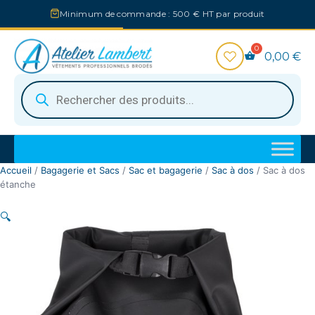
Aller
Minimum de commande : 500 € HT par produit
au
contenu
0,00
€
Recherche
de
produits
Accueil
/
Bagagerie et Sacs
/
Sac et bagagerie
/
Sac à dos
/ Sac à dos
étanche
🔍