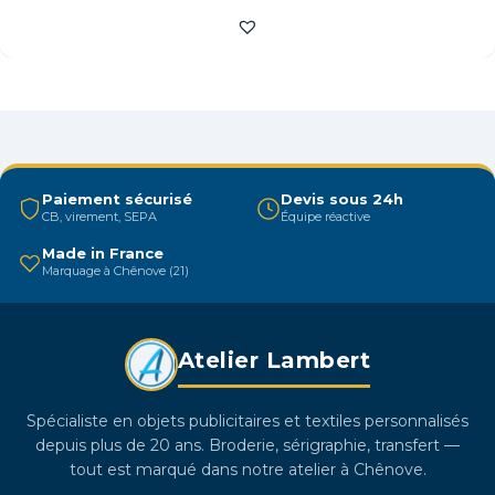
a
plusieurs
variations.
Les
options
peuvent
être
Paiement sécurisé
Devis sous 24h
CB, virement, SEPA
Équipe réactive
choisies
sur
Made in France
Marquage à Chênove (21)
la
page
du
Atelier Lambert
produit
Spécialiste en objets publicitaires et textiles personnalisés
depuis plus de 20 ans. Broderie, sérigraphie, transfert —
tout est marqué dans notre atelier à Chênove.