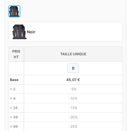
Noir
PRIX
TAILLE UNIQUE
HT
Base
45,07
€
> 2
-5%
> 4
-10%
> 24
-15%
> 39
-20%
> 99
-25%