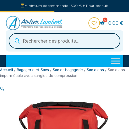
Aller
Minimum de commande : 500 € HT par produit
au
contenu
0,00
€
Recherche
de
produits
Accueil
/
Bagagerie et Sacs
/
Sac et bagagerie
/
Sac à dos
/ Sac à dos
imperméable avec sangles de compression
🔍