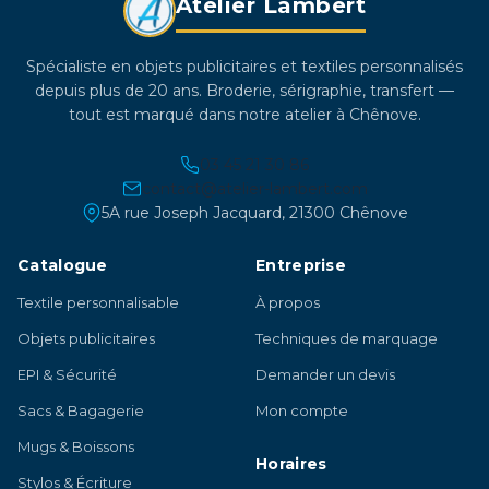
Atelier Lambert
produit
Spécialiste en objets publicitaires et textiles personnalisés
depuis plus de 20 ans. Broderie, sérigraphie, transfert —
tout est marqué dans notre atelier à Chênove.
03 45 21 30 86
contact@atelier-lambert.com
5A rue Joseph Jacquard, 21300 Chênove
Catalogue
Entreprise
Textile personnalisable
À propos
Objets publicitaires
Techniques de marquage
EPI & Sécurité
Demander un devis
Sacs & Bagagerie
Mon compte
Mugs & Boissons
Horaires
Stylos & Écriture