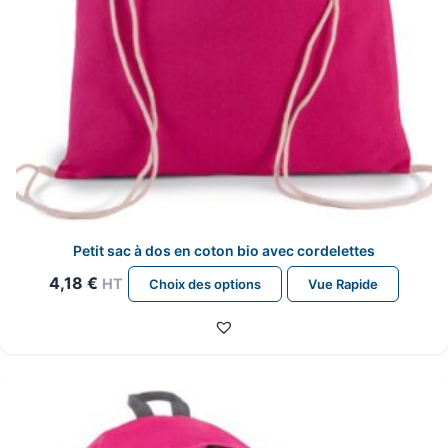
du
produit
Petit sac à dos en coton bio avec cordelettes
Ce
4,18
€
HT
Choix des options
Vue Rapide
produit
a
plusieurs
variations.
Les
options