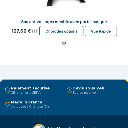
Sac antivol imperméable avec porte-casque
Ce
127,60
€
HT
Choix des options
Vue Rapide
produit
a
plusieurs
variations.
Les
options
peuvent
être
Paiement sécurisé
Devis sous 24h
CB, virement, SEPA
Équipe réactive
choisies
sur
Made in France
Marquage à Chênove (21)
la
page
du