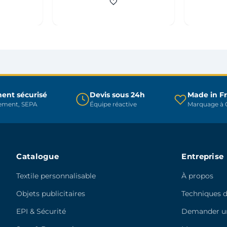
plusieurs
variations.
variations.
Les
Les
options
options
peuvent
peuvent
être
être
choisies
choisies
sur
sur
ent sécurisé
Devis sous 24h
Made in F
la
rement, SEPA
Équipe réactive
Marquage à C
la
page
page
du
du
produit
produit
Catalogue
Entreprise
Textile personnalisable
À propos
Objets publicitaires
Techniques 
EPI & Sécurité
Demander un