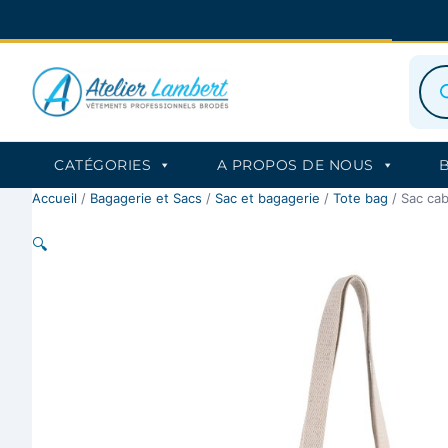
Aller
au
contenu
Rec
de
prod
CATÉGORIES
A PROPOS DE NOUS
Accueil
/
Bagagerie et Sacs
/
Sac et bagagerie
/
Tote bag
/ Sac cab
🔍