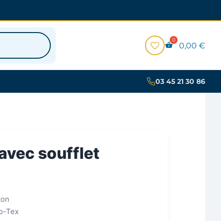
0,00
€
03 45 21 30 86
avec soufflet
ton
ko-Tex