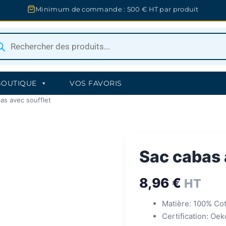
Minimum de commande : 500 € HT par produit
herche
uits
BOUTIQUE
VOS FAVORIS
as avec soufflet
Sac cabas 
8,96
€
HT
Matière: 100% Co
Certification: Oe