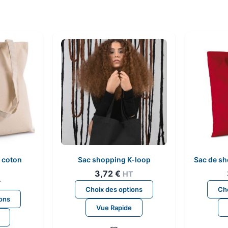
 coton
Sac shopping K-loop
Sac de sh
3,72
€
HT
T
Ce
Choix des options
Cho
Ce
produit
ions
produit
Vue Rapide
a
a
plusieurs