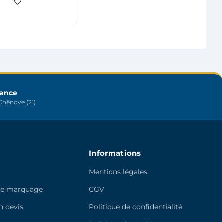
variations.
Les
options
peuvent
être
choisies
sur
rance
la
hênove (21)
page
du
produit
Informations
Mentions légales
de marquage
CGV
 devis
Politique de confidentialité