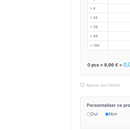
> 4
> 24
> 39
> 99
> 199
0,
0
pcs ×
8,96
€
=
Ajouter aux favoris
Personnaliser ce pro
Oui
Non