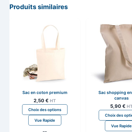
Produits similaires
Sac en coton premium
Sac shopping en
canvas
2,50
€
HT
5,90
€
H
Ce
Choix des options
produit
Choix des opt
Vue Rapide
a
Vue Rapide
plusieurs