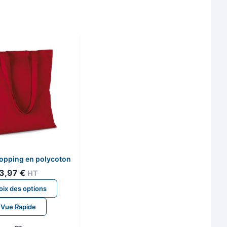
opping en polycoton
3,97
€
HT
Ce
ix des options
produit
Vue Rapide
a
plusieurs