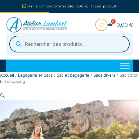
Aller
Minimum de commande : 500 € HT par produit
au
contenu
0,00
€
Recherche
de
produits
Accueil
/
Bagagerie et Sacs
/
Sac et bagagerie
/
Sacs divers
/ Sac coton
bio shopping
🔍