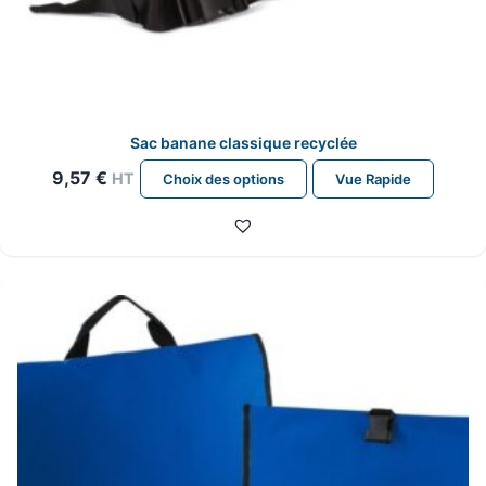
Sac banane classique recyclée
Ce
9,57
€
HT
Choix des options
Vue Rapide
produit
a
plusieurs
variations.
Les
options
peuvent
être
choisies
sur
la