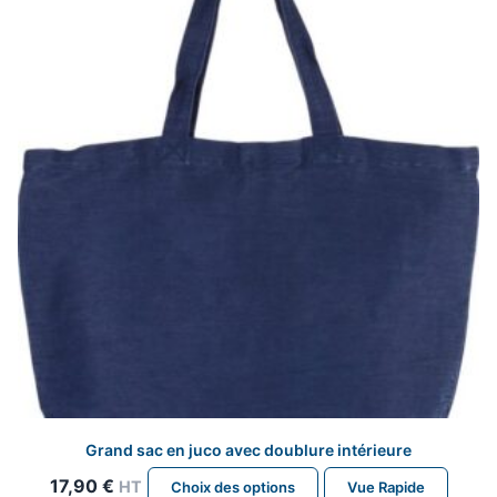
peuvent
être
choisies
sur
la
page
du
produit
Grand sac en juco avec doublure intérieure
Ce
17,90
€
HT
Choix des options
Vue Rapide