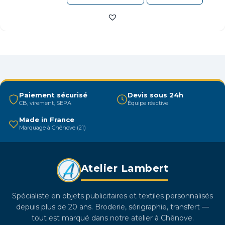
produit
a
plusieurs
variations.
Les
options
peuvent
être
Paiement sécurisé
Devis sous 24h
CB, virement, SEPA
Équipe réactive
choisies
sur
Made in France
Marquage à Chênove (21)
la
page
du
Atelier Lambert
produit
Spécialiste en objets publicitaires et textiles personnalisés
depuis plus de 20 ans. Broderie, sérigraphie, transfert —
tout est marqué dans notre atelier à Chênove.