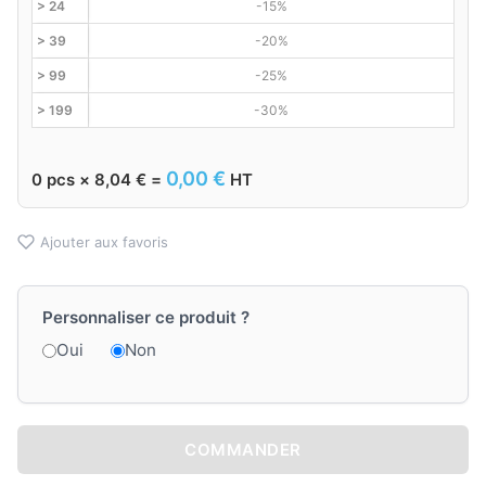
> 24
-15%
> 39
-20%
> 99
-25%
> 199
-30%
0,00
€
0
pcs ×
8,04
€
=
HT
Ajouter aux favoris
Personnaliser ce produit ?
Oui
Non
COMMANDER