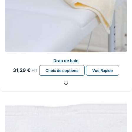
Drap de bain
Ce
31,29
€
HT
Choix des options
Vue Rapide
produit
a
plusieurs
variations.
Les
options
peuvent
être