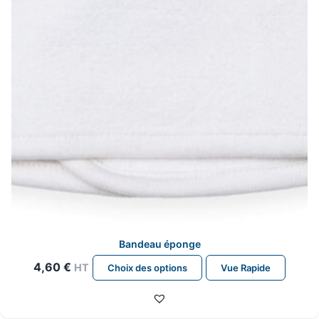
choisies
sur
la
page
du
produit
Bandeau éponge
Ce
4,60
€
HT
Choix des options
Vue Rapide
produit
a
plusieurs