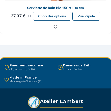
Serviette de bain Bio 150 x 100 cm
Ce
27,37
€
HT
Choix des options
Vue Rapide
produit
a
plusieurs
variations.
Les
options
peuvent
être
Paiement sécurisé
Devis sous 24h
CB, virement, SEPA
Équipe réactive
choisies
sur
Made in France
Marquage à Chênove (21)
la
page
du
Atelier Lambert
produit