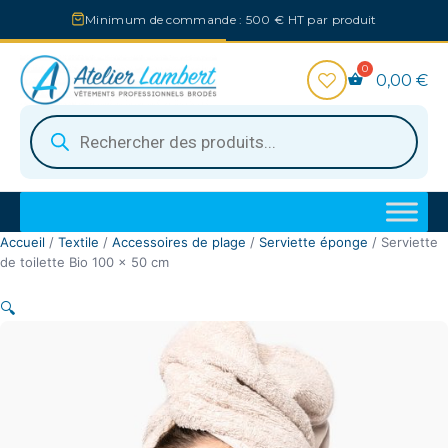
Aller
Minimum de commande : 500 € HT par produit
au
contenu
0,00
€
Recherche
de
produits
Accueil
/
Textile
/
Accessoires de plage
/
Serviette éponge
/ Serviette
de toilette Bio 100 x 50 cm
🔍