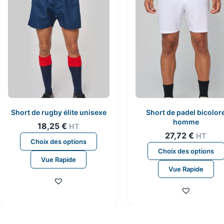
peuvent
être
choisies
sur
la
page
du
produit
Short de rugby élite unisexe
Short de padel bicolor
homme
18,25
€
HT
27,72
€
HT
Ce
Choix des options
produit
Choix des options
Vue Rapide
a
Vue Rapide
plusieurs
variations.
Les
options