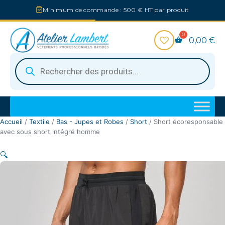
Aller
Minimum de commande : 500 € HT par produit
au
contenu
0,00
€
Recherche
de
produits
Accueil
/
Textile
/
Bas - Jupes et Robes
/
Short
/ Short écoresponsable 
avec sous short intégré homme
🔍