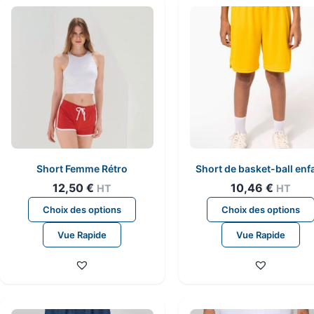
Short Femme Rétro
Short de basket-ball enf
12,50
€
10,46
€
HT
HT
Ce
Choix des options
Choix des options
produit
Vue Rapide
Vue Rapide
a
plusieurs
variations.
Les
options