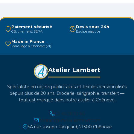
peuvent
être
choisies
sur
Paiement sécurisé
Devis sous 24h
la
CB, virement, SEPA
Équipe réactive
page
Made in France
du
Marquage à Chênove (21)
produit
Atelier Lambert
Spécialiste en objets publicitaires et textiles personnalisés
depuis plus de 20 ans. Broderie, sérigraphie, transfert —
tout est marqué dans notre atelier à Chênove.
03 45 21 30 86
contact@atelier-lambert.com
5A rue Joseph Jacquard, 21300 Chênove