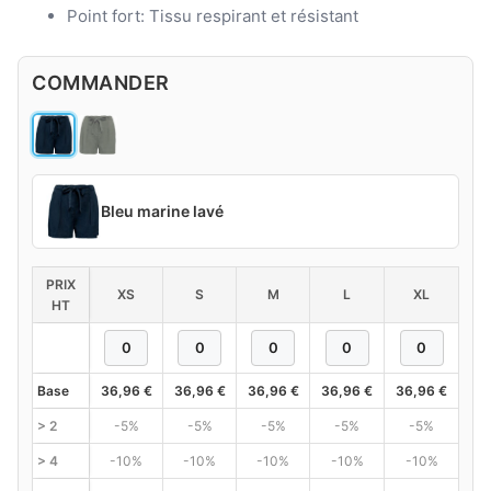
Point fort: Tissu respirant et résistant
COMMANDER
Bleu marine lavé
PRIX
XS
S
M
L
XL
HT
Base
36,96
€
36,96
€
36,96
€
36,96
€
36,96
€
> 2
-5%
-5%
-5%
-5%
-5%
> 4
-10%
-10%
-10%
-10%
-10%