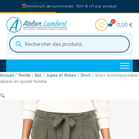
Aller
Minimum de commande : 500 € HT par produit
au
contenu
0,00
€
Recherche
de
produits
Accueil
/
Textile
/
Bas - Jupes et Robes
/
Short
/ Short écoresponsable
délavé en lyocell femme
🔍