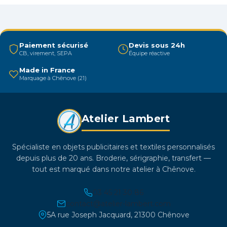
Les
options
peuvent
être
Paiement sécurisé
Devis sous 24h
CB, virement, SEPA
Équipe réactive
choisies
sur
Made in France
Marquage à Chênove (21)
la
page
du
Atelier Lambert
produit
Spécialiste en objets publicitaires et textiles personnalisés
depuis plus de 20 ans. Broderie, sérigraphie, transfert —
tout est marqué dans notre atelier à Chênove.
03 45 21 30 86
contact@atelier-lambert.com
5A rue Joseph Jacquard, 21300 Chênove