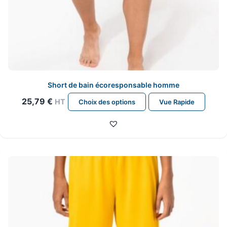
Short de bain écoresponsable homme
Ce
25,79
€
HT
Choix des options
Vue Rapide
produit
a
plusieurs
variations.
Les
options
peuvent
être
choisies
sur