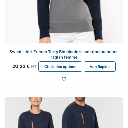
Sweat-shirt French Terry Bio bicolore col rond manches
raglan femme
Ce
20,22
€
HT
Choix des options
Vue Rapide
produit
a
plusieurs
variations.
Les
options
peuvent
être