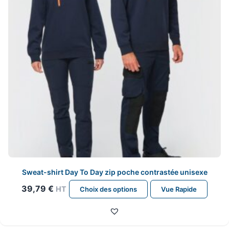
choisies
sur
la
page
du
produit
Sweat-shirt Day To Day zip poche contrastée unisexe
Ce
39,79
€
HT
Choix des options
Vue Rapide
produit
a
plusieurs