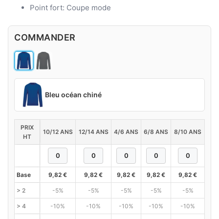
Point fort: Coupe mode
COMMANDER
Bleu océan chiné
PRIX
10/12 ANS
12/14 ANS
4/6 ANS
6/8 ANS
8/10 ANS
HT
Base
9,82
€
9,82
€
9,82
€
9,82
€
9,82
€
> 2
-5%
-5%
-5%
-5%
-5%
> 4
-10%
-10%
-10%
-10%
-10%