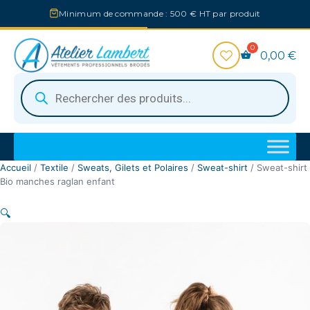
Aller
Minimum de commande : 500 € HT par produit
au
contenu
0,00
€
Recherche
de
produits
Accueil
/
Textile
/
Sweats, Gilets et Polaires
/
Sweat-shirt
/ Sweat-shirt
Bio manches raglan enfant
🔍