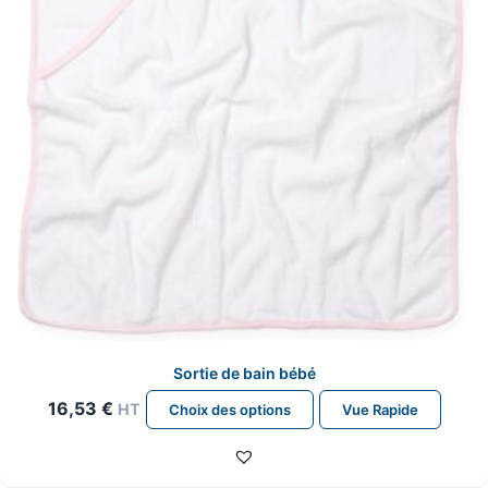
choisies
sur
la
page
du
produit
Sortie de bain bébé
Ce
16,53
€
HT
Choix des options
Vue Rapide
produit
a
plusieurs