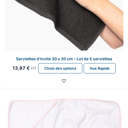
Serviettes d’invité 30 x 30 cm – Lot de 5 serviettes
Ce
13,87
€
HT
Choix des options
Vue Rapide
produit
a
plusieurs
variations.
Les
options
peuvent
être