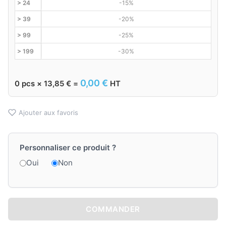
> 24
-15%
> 39
-20%
> 99
-25%
> 199
-30%
0,00
€
0
pcs ×
13,85
€
=
HT
Ajouter aux favoris
Personnaliser ce produit ?
Oui
Non
COMMANDER