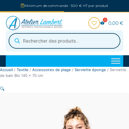
Aller
Minimum de commande : 500 € HT par produit
au
contenu
0,00
€
Recherche
de
produits
Accueil
/
Textile
/
Accessoires de plage
/
Serviette éponge
/ Serviette
de bain Bio 140 x 70 cm
🔍