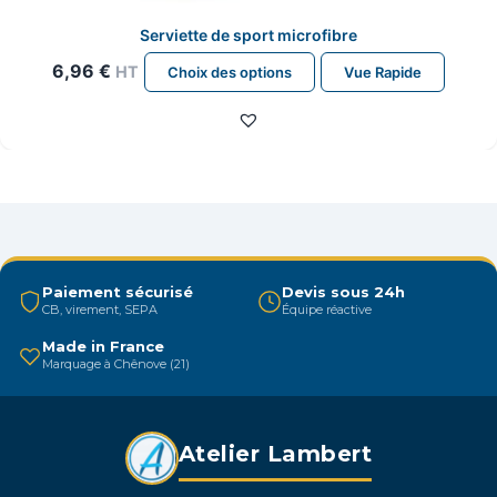
Serviette de sport microfibre
Ce
6,96
€
HT
Choix des options
Vue Rapide
produit
a
plusieurs
variations.
Les
options
peuvent
être
Paiement sécurisé
Devis sous 24h
CB, virement, SEPA
Équipe réactive
choisies
sur
Made in France
Marquage à Chênove (21)
la
page
du
Atelier Lambert
produit